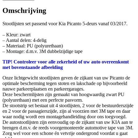
Omschrijving
Stootlijsten set passend voor Kia Picanto 5-deurs vanaf 03/2017.
– Kleur: zwart
– Aantal delen: 4-delig
– Materiaal: PU (polyurethaan)
– Montage: d.m.v. 3M dubbelzijdige tape
TIP! Controleer voor alle zekerheid of uw auto overeenkomt
met bovenstaande afbeelding
Onze lichtgewicht stootlijsten geven de zijkant van uw Picanto de
optimale bescherming tegen stoten en lakschade op bijvoorbeeld
nauwe parkeerplaatsen en parkeergarages.
Deze beschermlijsten zijn gemaakt van hoogwaardig zwart PU
(polyurethaan) met een perfecte pasvorm.
De stootstrip set bestaat uit 4 stootlijsten, 2 voor de bestuurderszijde
en 2 voor de passagierszijde, zijn al voorzien met 3M tape en daar
waar nodig wordt een montagehandleiding door ons toegvoegd.
De autostootlijsten zijn eenvoudig op de zijkant van uw KIA aan te
brengen d.m.v. de reeds voorgemonteerde automotive tape van 3M.
Zorg wel voor een schone én vetvrije ondergrond voordat u gaat