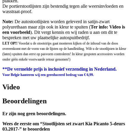
plakken.
De portierstootlijsten zijn bestendig tegen alle weersinvloeden en
wasstraat-proof.
Note:
De autostootlijsten worden geleverd in satijn-zwart
polyurethaan maar zijn ook in kleur te spuiten (
Ter info: Video is
een voorbeeld
). Dit vergt kennis en wij raden u aan om dit te
bespreken met uw plaatselijke autospuitbedrijf.
LET OP!!
Voordat u de stootstrips gaat monteren kijken of de inhoud van de doos
overeenkomt met de vorm van de lijsten op de handleiding. Wilt u de stootlijsten in kleur
(laten) spuiten dan eerst op pasvorm controleren! In kleur gespoten accessoires worden
onder géén enkele voorwaarde retour genomen!)
**De vermelde prijs is inclusief verzending in Nederland.
Voor Belgie hanteren wij een gereduceerd bedrag van € 6,99.
Video
Beoordelingen
Er zijn nog geen beoordelingen.
Wees de eerste om “Stootlijsten set zwart Kia Picanto 5-deurs
03.2017-” te beoordelen