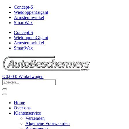
Concept-S
WieldoppenGigant
Armsteunwinkel
SmartWax
Concept-S
WieldoppenGigant
Armsteunwinkel
SmartWax
€
0,00
0
Winkelwagen
Home
Over ons
Klantenservice
Verzenden
Algemene Voorwaarden
Retourneren