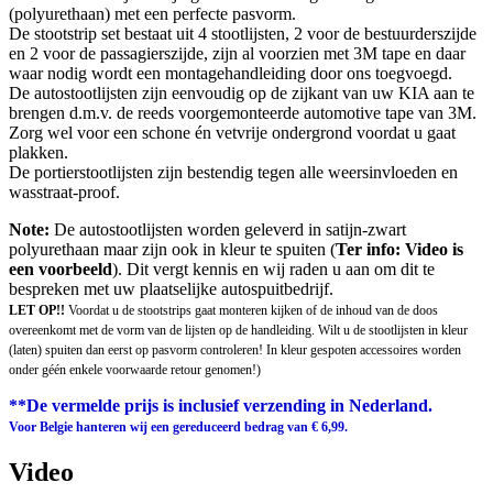
(polyurethaan) met een perfecte pasvorm.
De stootstrip set bestaat uit 4 stootlijsten, 2 voor de bestuurderszijde
en 2 voor de passagierszijde, zijn al voorzien met 3M tape en daar
waar nodig wordt een montagehandleiding door ons toegvoegd.
De autostootlijsten zijn eenvoudig op de zijkant van uw KIA aan te
brengen d.m.v. de reeds voorgemonteerde automotive tape van 3M.
Zorg wel voor een schone én vetvrije ondergrond voordat u gaat
plakken.
De portierstootlijsten zijn bestendig tegen alle weersinvloeden en
wasstraat-proof.
Note:
De autostootlijsten worden geleverd in satijn-zwart
polyurethaan maar zijn ook in kleur te spuiten (
Ter info: Video is
een voorbeeld
). Dit vergt kennis en wij raden u aan om dit te
bespreken met uw plaatselijke autospuitbedrijf.
LET OP!!
Voordat u de stootstrips gaat monteren kijken of de inhoud van de doos
overeenkomt met de vorm van de lijsten op de handleiding. Wilt u de stootlijsten in kleur
(laten) spuiten dan eerst op pasvorm controleren! In kleur gespoten accessoires worden
onder géén enkele voorwaarde retour genomen!)
**De vermelde prijs is inclusief verzending in Nederland.
Voor Belgie hanteren wij een gereduceerd bedrag van € 6,99.
Video