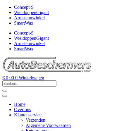
Concept-S
WieldoppenGigant
Armsteunwinkel
SmartWax
Concept-S
WieldoppenGigant
Armsteunwinkel
SmartWax
€
0,00
0
Winkelwagen
Home
Over ons
Klantenservice
Verzenden
Algemene Voorwaarden
Retourneren