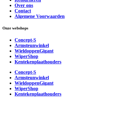
Over ons
Contact
Algemene Voorwaarden
Onze webshops
Concept-S
Armsteunwinkel
WieldoppenGigant
WiperShop
Kentekenplaathouders
Concept-S
Armsteunwinkel
WieldoppenGigant
WiperShop
Kentekenplaathouders