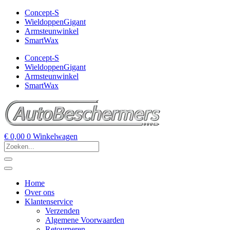
Concept-S
WieldoppenGigant
Armsteunwinkel
SmartWax
Concept-S
WieldoppenGigant
Armsteunwinkel
SmartWax
€
0,00
0
Winkelwagen
Home
Over ons
Klantenservice
Verzenden
Algemene Voorwaarden
Retourneren