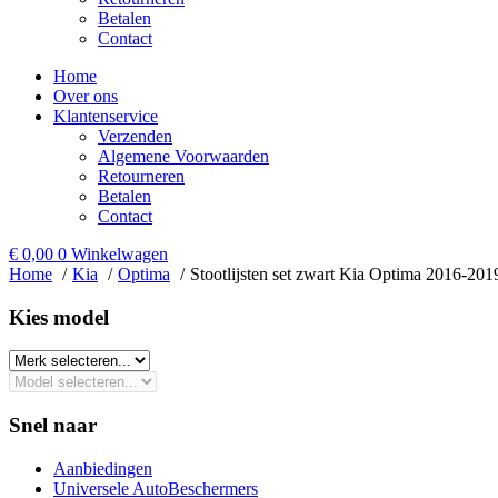
Betalen
Contact
Home
Over ons
Klantenservice
Verzenden
Algemene Voorwaarden
Retourneren
Betalen
Contact
€
0,00
0
Winkelwagen
Home
Kia
Optima
Stootlijsten set zwart Kia Optima 2016-201
Kies model​
Snel naar
Aanbiedingen
Universele AutoBeschermers