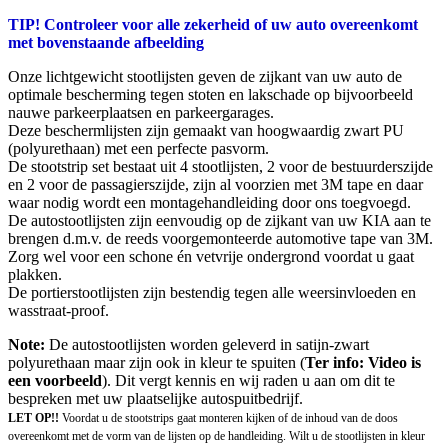
TIP! Controleer voor alle zekerheid of uw auto overeenkomt
met bovenstaande afbeelding
Onze lichtgewicht stootlijsten geven de zijkant van uw auto de
optimale bescherming tegen stoten en lakschade op bijvoorbeeld
nauwe parkeerplaatsen en parkeergarages.
Deze beschermlijsten zijn gemaakt van hoogwaardig zwart PU
(polyurethaan) met een perfecte pasvorm.
De stootstrip set bestaat uit 4 stootlijsten, 2 voor de bestuurderszijde
en 2 voor de passagierszijde, zijn al voorzien met 3M tape en daar
waar nodig wordt een montagehandleiding door ons toegvoegd.
De autostootlijsten zijn eenvoudig op de zijkant van uw KIA aan te
brengen d.m.v. de reeds voorgemonteerde automotive tape van 3M.
Zorg wel voor een schone én vetvrije ondergrond voordat u gaat
plakken.
De portierstootlijsten zijn bestendig tegen alle weersinvloeden en
wasstraat-proof.
Note:
De autostootlijsten worden geleverd in satijn-zwart
polyurethaan maar zijn ook in kleur te spuiten (
Ter info: Video is
een voorbeeld
). Dit vergt kennis en wij raden u aan om dit te
bespreken met uw plaatselijke autospuitbedrijf.
LET OP!!
Voordat u de stootstrips gaat monteren kijken of de inhoud van de doos
overeenkomt met de vorm van de lijsten op de handleiding. Wilt u de stootlijsten in kleur