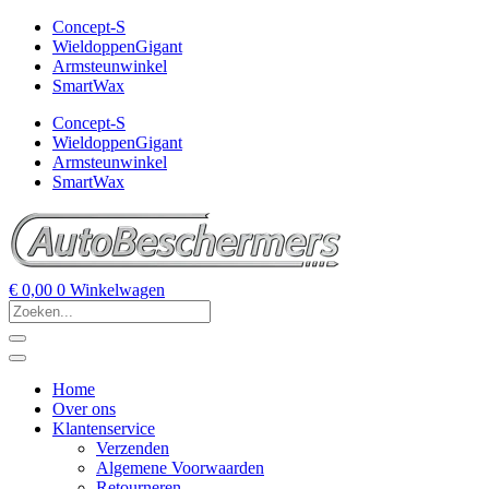
Concept-S
WieldoppenGigant
Armsteunwinkel
SmartWax
Concept-S
WieldoppenGigant
Armsteunwinkel
SmartWax
€
0,00
0
Winkelwagen
Home
Over ons
Klantenservice
Verzenden
Algemene Voorwaarden
Retourneren