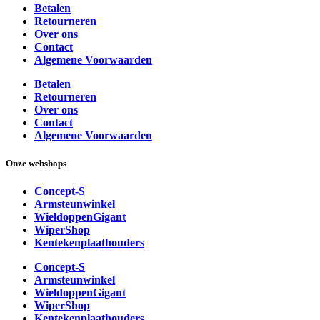
Betalen
Retourneren
Over ons
Contact
Algemene Voorwaarden
Betalen
Retourneren
Over ons
Contact
Algemene Voorwaarden
Onze webshops
Concept-S
Armsteunwinkel
WieldoppenGigant
WiperShop
Kentekenplaathouders
Concept-S
Armsteunwinkel
WieldoppenGigant
WiperShop
Kentekenplaathouders