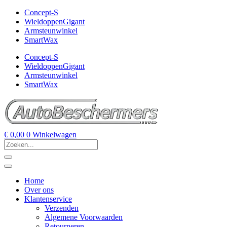
Concept-S
WieldoppenGigant
Armsteunwinkel
SmartWax
Concept-S
WieldoppenGigant
Armsteunwinkel
SmartWax
€
0,00
0
Winkelwagen
Home
Over ons
Klantenservice
Verzenden
Algemene Voorwaarden
Retourneren