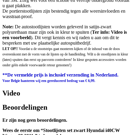
van 3M. Zorg wel voor een schone én vetvrije ondergrond voordat
u gaat plakken.
De portierstootlijsten zijn bestendig tegen alle weersinvloeden en
wasstraat-proof.
Note:
De autostootlijsten worden geleverd in satijn-zwart
polyurethaan maar zijn ook in kleur te spuiten (
Ter info: Video is
een voorbeeld
). Dit vergt kennis en wij raden u aan om dit te
bespreken met uw plaatselijke autospuitbedrijf.
LET OP!!
Voordat u de stootstrips gaat monteren kijken of de inhoud van de doos
overeenkomt met de vorm van de lijsten op de handleiding. Wilt u de stootlijsten in kleur
(laten) spuiten dan eerst op pasvorm controleren! In kleur gespoten accessoires worden
onder géén enkele voorwaarde retour genomen!)
**De vermelde prijs is inclusief verzending in Nederland.
Voor Belgie hanteren wij een gereduceerd bedrag van € 6,99.
Video
Beoordelingen
Er zijn nog geen beoordelingen.
Wees de eerste om “Stootlijsten set zwart Hyundai i40CW