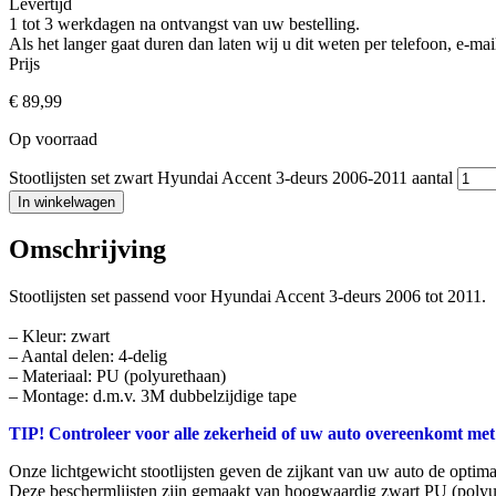
Levertijd
1 tot 3 werkdagen na ontvangst van uw bestelling.
Als het langer gaat duren dan laten wij u dit weten per telefoon, e-
Prijs
€
89,99
Op voorraad
Stootlijsten set zwart Hyundai Accent 3-deurs 2006-2011 aantal
In winkelwagen
Omschrijving
Stootlijsten set passend voor Hyundai Accent 3-deurs 2006 tot 2011.
– Kleur: zwart
– Aantal delen: 4-delig
– Materiaal: PU (polyurethaan)
– Montage: d.m.v. 3M dubbelzijdige tape
TIP! Controleer voor alle zekerheid of uw auto overeenkomt met
Onze lichtgewicht stootlijsten geven de zijkant van uw auto de optim
Deze beschermlijsten zijn gemaakt van hoogwaardig zwart PU (polyu