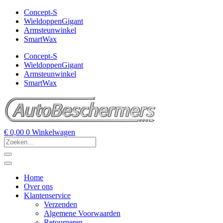
Concept-S
WieldoppenGigant
Armsteunwinkel
SmartWax
Concept-S
WieldoppenGigant
Armsteunwinkel
SmartWax
€
0,00
0
Winkelwagen
Home
Over ons
Klantenservice
Verzenden
Algemene Voorwaarden
Retourneren