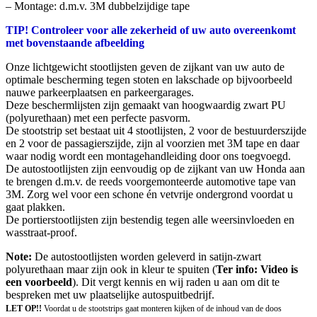
– Montage: d.m.v. 3M dubbelzijdige tape
TIP! Controleer voor alle zekerheid of uw auto overeenkomt
met bovenstaande afbeelding
Onze lichtgewicht stootlijsten geven de zijkant van uw auto de
optimale bescherming tegen stoten en lakschade op bijvoorbeeld
nauwe parkeerplaatsen en parkeergarages.
Deze beschermlijsten zijn gemaakt van hoogwaardig zwart PU
(polyurethaan) met een perfecte pasvorm.
De stootstrip set bestaat uit 4 stootlijsten, 2 voor de bestuurderszijde
en 2 voor de passagierszijde, zijn al voorzien met 3M tape en daar
waar nodig wordt een montagehandleiding door ons toegvoegd.
De autostootlijsten zijn eenvoudig op de zijkant van uw Honda aan
te brengen d.m.v. de reeds voorgemonteerde automotive tape van
3M. Zorg wel voor een schone én vetvrije ondergrond voordat u
gaat plakken.
De portierstootlijsten zijn bestendig tegen alle weersinvloeden en
wasstraat-proof.
Note:
De autostootlijsten worden geleverd in satijn-zwart
polyurethaan maar zijn ook in kleur te spuiten (
Ter info: Video is
een voorbeeld
). Dit vergt kennis en wij raden u aan om dit te
bespreken met uw plaatselijke autospuitbedrijf.
LET OP!!
Voordat u de stootstrips gaat monteren kijken of de inhoud van de doos