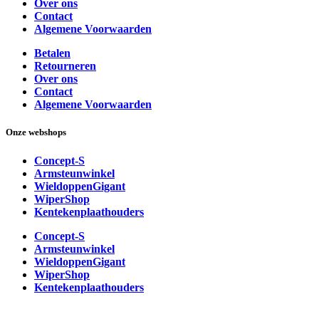
Over ons
Contact
Algemene Voorwaarden
Betalen
Retourneren
Over ons
Contact
Algemene Voorwaarden
Onze webshops
Concept-S
Armsteunwinkel
WieldoppenGigant
WiperShop
Kentekenplaathouders
Concept-S
Armsteunwinkel
WieldoppenGigant
WiperShop
Kentekenplaathouders