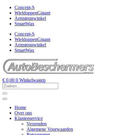
Concept-S
WieldoppenGigant
Armsteunwinkel
SmartWax
Concept-S
WieldoppenGigant
Armsteunwinkel
SmartWax
€
0,00
0
Winkelwagen
Home
Over ons
Klantenservice
Verzenden
Algemene Voorwaarden
Retourneren