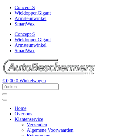
Concept-S
WieldoppenGigant
Armsteunwinkel
SmartWax
Concept-S
WieldoppenGigant
Armsteunwinkel
SmartWax
€
0,00
0
Winkelwagen
Home
Over ons
Klantenservice
Verzenden
Algemene Voorwaarden
Retourneren