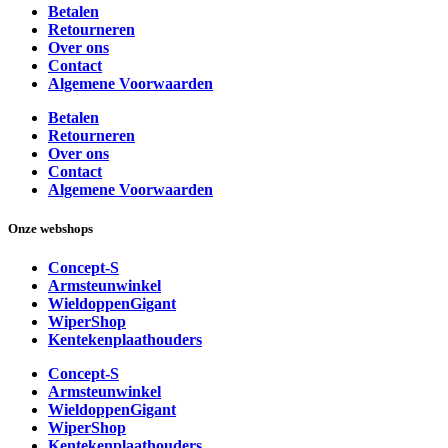
Betalen
Retourneren
Over ons
Contact
Algemene Voorwaarden
Betalen
Retourneren
Over ons
Contact
Algemene Voorwaarden
Onze webshops
Concept-S
Armsteunwinkel
WieldoppenGigant
WiperShop
Kentekenplaathouders
Concept-S
Armsteunwinkel
WieldoppenGigant
WiperShop
Kentekenplaathouders