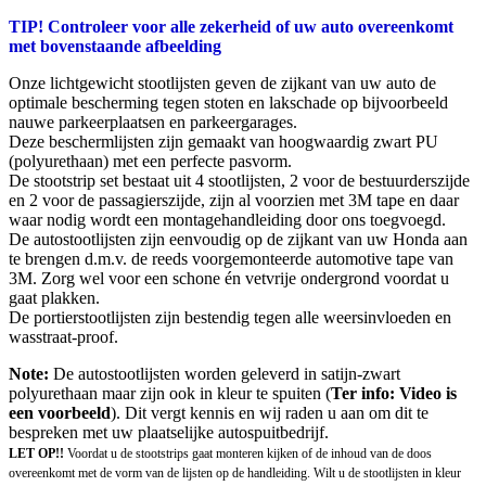
TIP! Controleer voor alle zekerheid of uw auto overeenkomt
met bovenstaande afbeelding
Onze lichtgewicht stootlijsten geven de zijkant van uw auto de
optimale bescherming tegen stoten en lakschade op bijvoorbeeld
nauwe parkeerplaatsen en parkeergarages.
Deze beschermlijsten zijn gemaakt van hoogwaardig zwart PU
(polyurethaan) met een perfecte pasvorm.
De stootstrip set bestaat uit 4 stootlijsten, 2 voor de bestuurderszijde
en 2 voor de passagierszijde, zijn al voorzien met 3M tape en daar
waar nodig wordt een montagehandleiding door ons toegvoegd.
De autostootlijsten zijn eenvoudig op de zijkant van uw Honda aan
te brengen d.m.v. de reeds voorgemonteerde automotive tape van
3M. Zorg wel voor een schone én vetvrije ondergrond voordat u
gaat plakken.
De portierstootlijsten zijn bestendig tegen alle weersinvloeden en
wasstraat-proof.
Note:
De autostootlijsten worden geleverd in satijn-zwart
polyurethaan maar zijn ook in kleur te spuiten (
Ter info: Video is
een voorbeeld
). Dit vergt kennis en wij raden u aan om dit te
bespreken met uw plaatselijke autospuitbedrijf.
LET OP!!
Voordat u de stootstrips gaat monteren kijken of de inhoud van de doos
overeenkomt met de vorm van de lijsten op de handleiding. Wilt u de stootlijsten in kleur