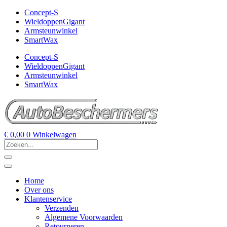
Concept-S
WieldoppenGigant
Armsteunwinkel
SmartWax
Concept-S
WieldoppenGigant
Armsteunwinkel
SmartWax
€
0,00
0
Winkelwagen
Home
Over ons
Klantenservice
Verzenden
Algemene Voorwaarden
Retourneren