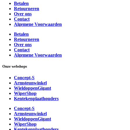
Betalen
Retourneren
Over ons
Contact
Algemene Voorwaarden
Betalen
Retourneren
Over ons
Contact
Algemene Voorwaarden
Onze webshops
Concept-S
Armsteunwinkel
WieldoppenGigant
WiperShop
Kentekenplaathouders
Concept-S
Armsteunwinkel
WieldoppenGigant
WiperShop
Kentekenplaathouders