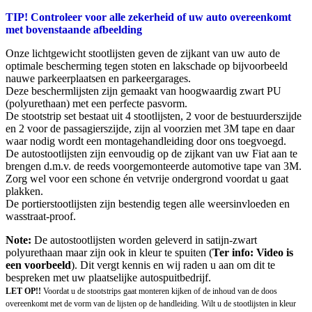
TIP! Controleer voor alle zekerheid of uw auto overeenkomt
met bovenstaande afbeelding
Onze lichtgewicht stootlijsten geven de zijkant van uw auto de
optimale bescherming tegen stoten en lakschade op bijvoorbeeld
nauwe parkeerplaatsen en parkeergarages.
Deze beschermlijsten zijn gemaakt van hoogwaardig zwart PU
(polyurethaan) met een perfecte pasvorm.
De stootstrip set bestaat uit 4 stootlijsten, 2 voor de bestuurderszijde
en 2 voor de passagierszijde, zijn al voorzien met 3M tape en daar
waar nodig wordt een montagehandleiding door ons toegvoegd.
De autostootlijsten zijn eenvoudig op de zijkant van uw Fiat aan te
brengen d.m.v. de reeds voorgemonteerde automotive tape van 3M.
Zorg wel voor een schone én vetvrije ondergrond voordat u gaat
plakken.
De portierstootlijsten zijn bestendig tegen alle weersinvloeden en
wasstraat-proof.
Note:
De autostootlijsten worden geleverd in satijn-zwart
polyurethaan maar zijn ook in kleur te spuiten (
Ter info: Video is
een voorbeeld
). Dit vergt kennis en wij raden u aan om dit te
bespreken met uw plaatselijke autospuitbedrijf.
LET OP!!
Voordat u de stootstrips gaat monteren kijken of de inhoud van de doos
overeenkomt met de vorm van de lijsten op de handleiding. Wilt u de stootlijsten in kleur