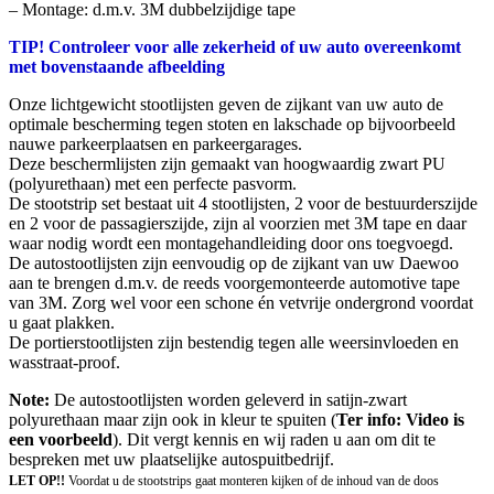
– Montage: d.m.v. 3M dubbelzijdige tape
TIP! Controleer voor alle zekerheid of uw auto overeenkomt
met bovenstaande afbeelding
Onze lichtgewicht stootlijsten geven de zijkant van uw auto de
optimale bescherming tegen stoten en lakschade op bijvoorbeeld
nauwe parkeerplaatsen en parkeergarages.
Deze beschermlijsten zijn gemaakt van hoogwaardig zwart PU
(polyurethaan) met een perfecte pasvorm.
De stootstrip set bestaat uit 4 stootlijsten, 2 voor de bestuurderszijde
en 2 voor de passagierszijde, zijn al voorzien met 3M tape en daar
waar nodig wordt een montagehandleiding door ons toegvoegd.
De autostootlijsten zijn eenvoudig op de zijkant van uw Daewoo
aan te brengen d.m.v. de reeds voorgemonteerde automotive tape
van 3M. Zorg wel voor een schone én vetvrije ondergrond voordat
u gaat plakken.
De portierstootlijsten zijn bestendig tegen alle weersinvloeden en
wasstraat-proof.
Note:
De autostootlijsten worden geleverd in satijn-zwart
polyurethaan maar zijn ook in kleur te spuiten (
Ter info: Video is
een voorbeeld
). Dit vergt kennis en wij raden u aan om dit te
bespreken met uw plaatselijke autospuitbedrijf.
LET OP!!
Voordat u de stootstrips gaat monteren kijken of de inhoud van de doos