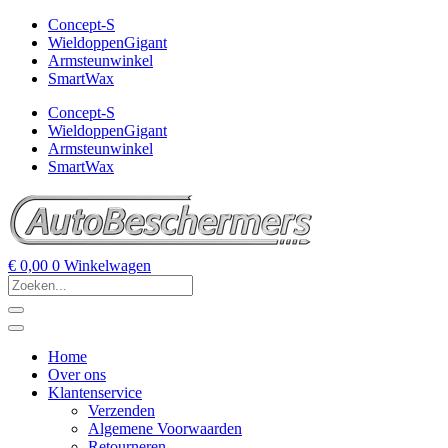
Concept-S
WieldoppenGigant
Armsteunwinkel
SmartWax
Concept-S
WieldoppenGigant
Armsteunwinkel
SmartWax
€
0,00
0
Winkelwagen
Home
Over ons
Klantenservice
Verzenden
Algemene Voorwaarden
Retourneren