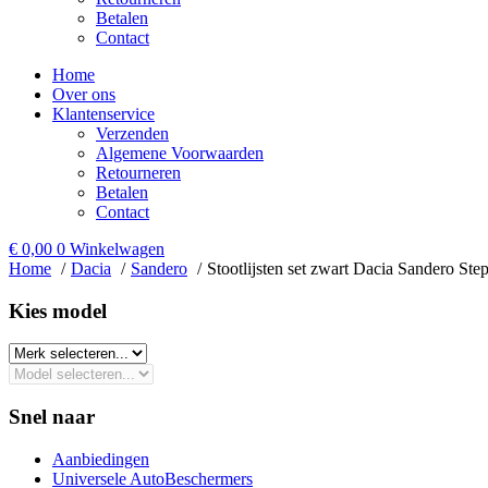
Betalen
Contact
Home
Over ons
Klantenservice
Verzenden
Algemene Voorwaarden
Retourneren
Betalen
Contact
€
0,00
0
Winkelwagen
Home
Dacia
Sandero
Stootlijsten set zwart Dacia Sandero St
Kies model​
Snel naar
Aanbiedingen
Universele AutoBeschermers