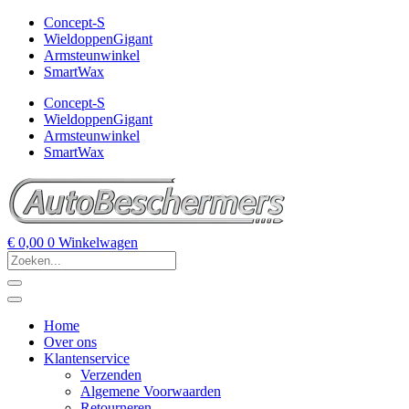
Concept-S
WieldoppenGigant
Armsteunwinkel
SmartWax
Concept-S
WieldoppenGigant
Armsteunwinkel
SmartWax
€
0,00
0
Winkelwagen
Home
Over ons
Klantenservice
Verzenden
Algemene Voorwaarden
Retourneren