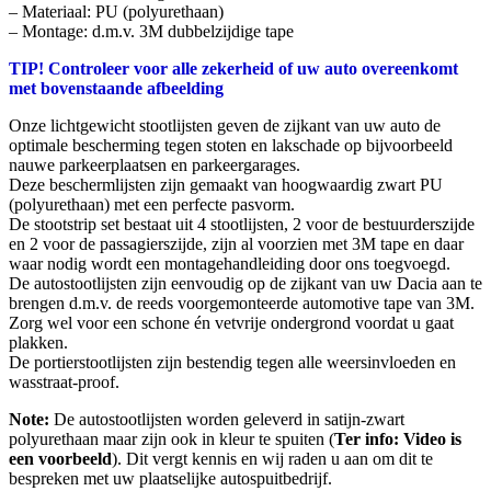
– Materiaal: PU (polyurethaan)
– Montage: d.m.v. 3M dubbelzijdige tape
TIP! Controleer voor alle zekerheid of uw auto overeenkomt
met bovenstaande afbeelding
Onze lichtgewicht stootlijsten geven de zijkant van uw auto de
optimale bescherming tegen stoten en lakschade op bijvoorbeeld
nauwe parkeerplaatsen en parkeergarages.
Deze beschermlijsten zijn gemaakt van hoogwaardig zwart PU
(polyurethaan) met een perfecte pasvorm.
De stootstrip set bestaat uit 4 stootlijsten, 2 voor de bestuurderszijde
en 2 voor de passagierszijde, zijn al voorzien met 3M tape en daar
waar nodig wordt een montagehandleiding door ons toegvoegd.
De autostootlijsten zijn eenvoudig op de zijkant van uw Dacia aan te
brengen d.m.v. de reeds voorgemonteerde automotive tape van 3M.
Zorg wel voor een schone én vetvrije ondergrond voordat u gaat
plakken.
De portierstootlijsten zijn bestendig tegen alle weersinvloeden en
wasstraat-proof.
Note:
De autostootlijsten worden geleverd in satijn-zwart
polyurethaan maar zijn ook in kleur te spuiten (
Ter info: Video is
een voorbeeld
). Dit vergt kennis en wij raden u aan om dit te
bespreken met uw plaatselijke autospuitbedrijf.