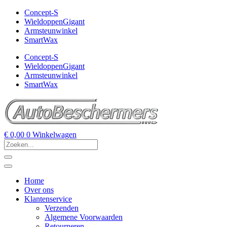
Concept-S
WieldoppenGigant
Armsteunwinkel
SmartWax
Concept-S
WieldoppenGigant
Armsteunwinkel
SmartWax
€
0,00
0
Winkelwagen
Home
Over ons
Klantenservice
Verzenden
Algemene Voorwaarden
Retourneren