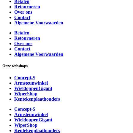
Betalen
Retourneren
Over ons
Contact
Algemene Voorwaarden
Betalen
Retourneren
Over ons
Contact
Algemene Voorwaarden
Onze webshops
Concept-S
Armsteunwinkel
WieldoppenGigant
WiperShop
Kentekenplaathouders
Concept-S
Armsteunwinkel
WieldoppenGigant
WiperShop
Kentekenplaathouders