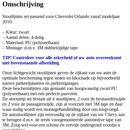
Omschrijving
Stootlijsten set passend voor Chevrolet Orlando vanaf modeljaar
2010.
– Kleur: zwart
– Aantal delen: 4-delig
– Materiaal: PU (polyurethaan)
– Montage: d.m.v. 3M dubbelzijdige tape
TIP! Controleer voor alle zekerheid of uw auto overeenkomt
met bovenstaande afbeelding
Onze lichtgewicht stootlijsten geven de zijkant van uw auto de
optimale bescherming tegen stoten en lakschade op bijvoorbeeld
nauwe parkeerplaatsen en parkeergarages.
Deze beschermlijsten zijn gemaakt van hoogwaardig zwart PU
(polyurethaan) met een perfecte pasvorm.
De stootstrip set bestaat uit 4 stootlijsten, 2 voor de bestuurderszijde
en 2 voor de passagierszijde, zijn al voorzien met 3M tape en daar
waar nodig wordt een montagehandleiding door ons toegvoegd.
De autostootlijsten zijn eenvoudig op de zijkant van uw Chevy aan
te brengen d.m.v. de reeds voorgemonteerde automotive tape van
3M. Zorg wel voor een schone én vetvrije ondergrond voordat u