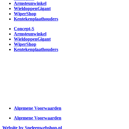
Armsteunwinkel
WieldoppenGigant
WiperShop
Kentekenplaathouders
Concept-S
Armsteunwinkel
WieldoppenGigant
WiperShop
Kentekenplaathouders
Algemene Voorwaarden
Algemene Voorwaarden
Website by Sneleenwebshop.nl