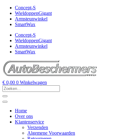
Concept-S
WieldoppenGigant
Armsteunwinkel
SmartWax
Concept-S
WieldoppenGigant
Armsteunwinkel
SmartWax
€
0,00
0
Winkelwagen
Home
Over ons
Klantenservice
Verzenden
Algemene Voorwaarden
Retourneren