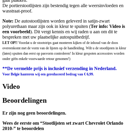
gaat plakken.
De portierstootlijsten zijn bestendig tegen alle weersinvloeden en
wasstraat-proof.
Note:
De autostootlijsten worden geleverd in satijn-zwart
polyurethaan maar zijn ook in kleur te spuiten (
Ter info: Video is
een voorbeeld
). Dit vergt kennis en wij raden u aan om dit te
bespreken met uw plaatselijke autospuitbedrijf.
LET OP!!
Voordat u de stootstrips gaat monteren kijken of de inhoud van de doos
overeenkomt met de vorm van de lijsten op de handleiding. Wilt u de stootlijsten in kleur
(laten) spuiten dan eerst op pasvorm controleren! In kleur gespoten accessoires worden
onder géén enkele voorwaarde retour genomen!)
**De vermelde prijs is inclusief verzending in Nederland.
Voor Belgie hanteren wij een gereduceerd bedrag van € 6,99.
Video
Beoordelingen
Er zijn nog geen beoordelingen.
Wees de eerste om “Stootlijsten set zwart Chevrolet Orlando
2010-” te beoordelen