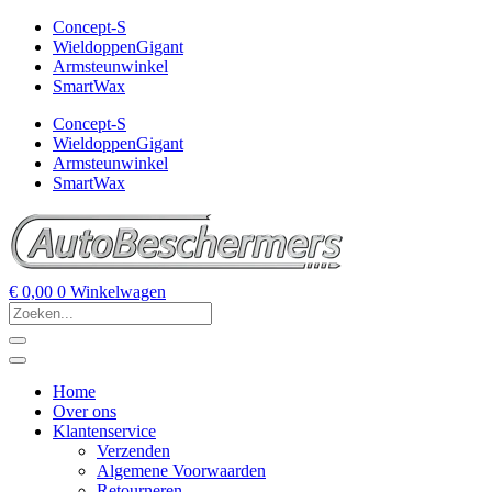
Concept-S
WieldoppenGigant
Armsteunwinkel
SmartWax
Concept-S
WieldoppenGigant
Armsteunwinkel
SmartWax
€
0,00
0
Winkelwagen
Home
Over ons
Klantenservice
Verzenden
Algemene Voorwaarden
Retourneren