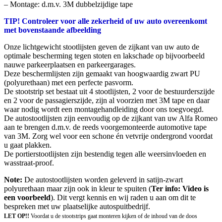
– Montage: d.m.v. 3M dubbelzijdige tape
TIP! Controleer voor alle zekerheid of uw auto overeenkomt
met bovenstaande afbeelding
Onze lichtgewicht stootlijsten geven de zijkant van uw auto de
optimale bescherming tegen stoten en lakschade op bijvoorbeeld
nauwe parkeerplaatsen en parkeergarages.
Deze beschermlijsten zijn gemaakt van hoogwaardig zwart PU
(polyurethaan) met een perfecte pasvorm.
De stootstrip set bestaat uit 4 stootlijsten, 2 voor de bestuurderszijde
en 2 voor de passagierszijde, zijn al voorzien met 3M tape en daar
waar nodig wordt een montagehandleiding door ons toegvoegd.
De autostootlijsten zijn eenvoudig op de zijkant van uw Alfa Romeo
aan te brengen d.m.v. de reeds voorgemonteerde automotive tape
van 3M. Zorg wel voor een schone én vetvrije ondergrond voordat
u gaat plakken.
De portierstootlijsten zijn bestendig tegen alle weersinvloeden en
wasstraat-proof.
Note:
De autostootlijsten worden geleverd in satijn-zwart
polyurethaan maar zijn ook in kleur te spuiten (
Ter info: Video is
een voorbeeld
). Dit vergt kennis en wij raden u aan om dit te
bespreken met uw plaatselijke autospuitbedrijf.
LET OP!!
Voordat u de stootstrips gaat monteren kijken of de inhoud van de doos