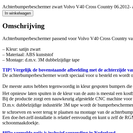
Achterbumperbeschermer zwart Volvo V40 Cross Country 06.2012- a
In winkelwagen
Omschrijving
Achterbumperbeschermer passend voor Volvo V40 Cross Country van
– Kleur: satijn zwart
– Materiaal: ABS kunststof
– Montage: d.m.v. 3M dubbelzijdige tape
TIP! Vergelijk de bovenstaande afbeelding met de achterzijde va
De achterbumperbeschermer wordt speciaal voor u besteld en wordt 
De meeste autos hebben tegenwoordig in kleur gespoten bumpers die g
Het opnieuw laten spuiten in de kleur van de auto is meestal een ko
Bij de productie zorgt een nauwkeurig afgestelde CNC machine voor 
D.m.v. dubbelzijdige industriële 3M tape wordt de bumperbeschermer
te schroeven en weer terug te plaatsen na montage van de achterbumpe
Een doe-het-zelf-installatie is relatief eenvoudig en kunt u zelf de
schoonmaakdoekje.
**De vermelde prijs is inclusief verzending in Nederland.