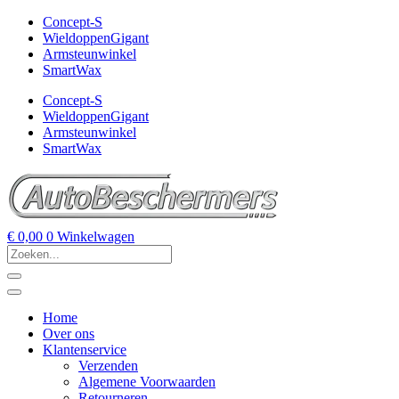
Concept-S
WieldoppenGigant
Armsteunwinkel
SmartWax
Concept-S
WieldoppenGigant
Armsteunwinkel
SmartWax
€
0,00
0
Winkelwagen
Home
Over ons
Klantenservice
Verzenden
Algemene Voorwaarden
Retourneren