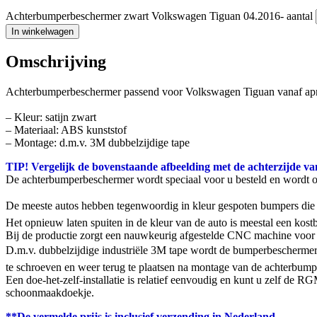
Achterbumperbeschermer zwart Volkswagen Tiguan 04.2016- aantal
In winkelwagen
Omschrijving
Achterbumperbeschermer passend voor Volkswagen Tiguan vanaf apr
– Kleur: satijn zwart
– Materiaal: ABS kunststof
– Montage: d.m.v. 3M dubbelzijdige tape
TIP! Vergelijk de bovenstaande afbeelding met de achterzijde va
De achterbumperbeschermer wordt speciaal voor u besteld en wordt 
De meeste autos hebben tegenwoordig in kleur gespoten bumpers die g
Het opnieuw laten spuiten in de kleur van de auto is meestal een ko
Bij de productie zorgt een nauwkeurig afgestelde CNC machine voor 
D.m.v. dubbelzijdige industriële 3M tape wordt de bumperbeschermer
te schroeven en weer terug te plaatsen na montage van de achterbumpe
Een doe-het-zelf-installatie is relatief eenvoudig en kunt u zelf de
schoonmaakdoekje.
**De vermelde prijs is inclusief verzending in Nederland.