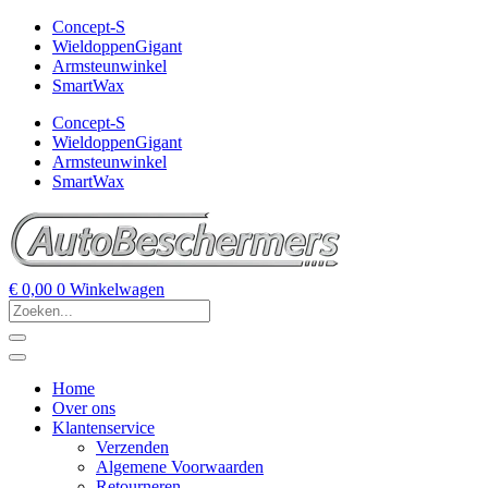
Concept-S
WieldoppenGigant
Armsteunwinkel
SmartWax
Concept-S
WieldoppenGigant
Armsteunwinkel
SmartWax
€
0,00
0
Winkelwagen
Home
Over ons
Klantenservice
Verzenden
Algemene Voorwaarden
Retourneren