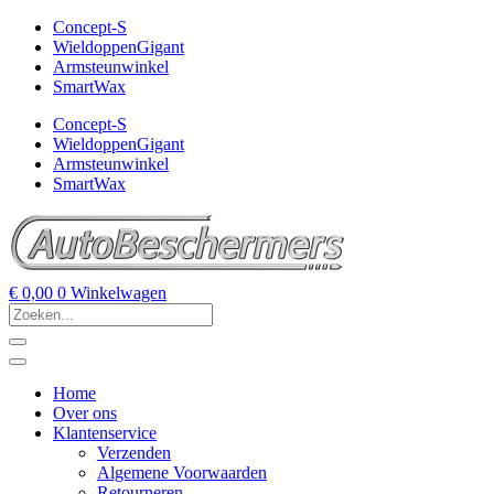
Concept-S
WieldoppenGigant
Armsteunwinkel
SmartWax
Concept-S
WieldoppenGigant
Armsteunwinkel
SmartWax
€
0,00
0
Winkelwagen
Home
Over ons
Klantenservice
Verzenden
Algemene Voorwaarden
Retourneren