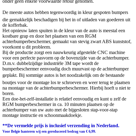
onder geen enkele voorwaarde retour genomen.
De meeste autos hebben tegenwoordig in kleur gespoten bumpers
die gemakkelijk beschadigen bij het in of uitladen van goederen uit
de kofferbak.
Het opnieuw laten spuiten in de kleur van de auto is meestal een
kostbare grap en door het plaatsen van een RGM
achterbumperbeschermer, gemaakt van stevig zwart ABS kunststof,
voorkomt u dit probleem.
Bij de productie zorgt een nauwkeurig afgestelde CNC machine
voor een perfecte pasvorm op de bovenzijde van de achterbumper.
D.m.v. dubbelzijdige industriële 3M tape wordt de
bumperbeschermer eenvoudig doch muurvast op de achterbumper
geplakt. Bij sommige autos is het noodzakelijk om de bestaande
boutjes voor de montage los te schroeven en weer terug te plaatsen
na montage van de achterbumperbeschermer. Hierbij hoeft u niet te
boren.
Een doe-het-zelf-installatie is relatief eenvoudig en kunt u zelf de
RGM bumperbeschermer in ca. 10 minuten plaatsen op de
achterbumper van uw auto met de bijgesloten stap-voor-stap
montage instructie en schoonmaakdoekje.
**De vermelde prijs is inclusief verzending in Nederland.
Voor Belgie hanteren wij een gereduceerd bedrag van € 6,99.