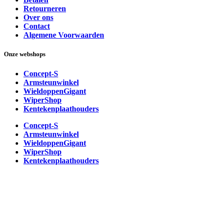
Retourneren
Over ons
Contact
Algemene Voorwaarden
Onze webshops
Concept-S
Armsteunwinkel
WieldoppenGigant
WiperShop
Kentekenplaathouders
Concept-S
Armsteunwinkel
WieldoppenGigant
WiperShop
Kentekenplaathouders