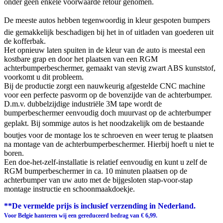
onder geen enkele voorwaarde retour genomen.
De meeste autos hebben tegenwoordig in kleur gespoten bumpers
die gemakkelijk beschadigen bij het in of uitladen van goederen uit
de kofferbak.
Het opnieuw laten spuiten in de kleur van de auto is meestal een
kostbare grap en door het plaatsen van een RGM
achterbumperbeschermer, gemaakt van stevig zwart ABS kunststof,
voorkomt u dit probleem.
Bij de productie zorgt een nauwkeurig afgestelde CNC machine
voor een perfecte pasvorm op de bovenzijde van de achterbumper.
D.m.v. dubbelzijdige industriële 3M tape wordt de
bumperbeschermer eenvoudig doch muurvast op de achterbumper
geplakt. Bij sommige autos is het noodzakelijk om de bestaande
boutjes voor de montage los te schroeven en weer terug te plaatsen
na montage van de achterbumperbeschermer. Hierbij hoeft u niet te
boren.
Een doe-het-zelf-installatie is relatief eenvoudig en kunt u zelf de
RGM bumperbeschermer in ca. 10 minuten plaatsen op de
achterbumper van uw auto met de bijgesloten stap-voor-stap
montage instructie en schoonmaakdoekje.
**De vermelde prijs is inclusief verzending in Nederland.
Voor Belgie hanteren wij een gereduceerd bedrag van € 6,99.