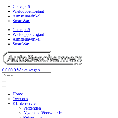
Concept-S
WieldoppenGigant
Armsteunwinkel
SmartWax
Concept-S
WieldoppenGigant
Armsteunwinkel
SmartWax
€
0,00
0
Winkelwagen
Home
Over ons
Klantenservice
Verzenden
Algemene Voorwaarden
Retourneren