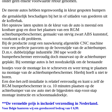
onder geen enkele voorwaarde retour genomen.
De meeste autos hebben tegenwoordig in kleur gespoten bumpers
die gemakkelijk beschadigen bij het in of uitladen van goederen uit
de kofferbak.
Het opnieuw laten spuiten in de kleur van de auto is meestal een
kostbare grap en door het plaatsen van een RGM
achterbumperbeschermer, gemaakt van stevig zwart ABS kunststof,
voorkomt u dit probleem.
Bij de productie zorgt een nauwkeurig afgestelde CNC machine
voor een perfecte pasvorm op de bovenzijde van de achterbumper.
D.m.v. dubbelzijdige industriële 3M tape wordt de
bumperbeschermer eenvoudig doch muurvast op de achterbumper
geplakt. Bij sommige autos is het noodzakelijk om de bestaande
boutjes voor de montage los te schroeven en weer terug te plaatsen
na montage van de achterbumperbeschermer. Hierbij hoeft u niet te
boren.
Een doe-het-zelf-installatie is relatief eenvoudig en kunt u zelf de
RGM bumperbeschermer in ca. 10 minuten plaatsen op de
achterbumper van uw auto met de bijgesloten stap-voor-stap
montage instructie en schoonmaakdoekje.
**De vermelde prijs is inclusief verzending in Nederland.
Voor Belgie hanteren wij een gereduceerd bedrag van € 6,99.