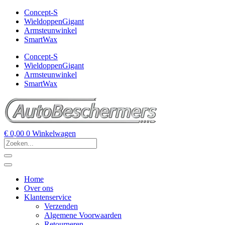
Concept-S
WieldoppenGigant
Armsteunwinkel
SmartWax
Concept-S
WieldoppenGigant
Armsteunwinkel
SmartWax
€
0,00
0
Winkelwagen
Home
Over ons
Klantenservice
Verzenden
Algemene Voorwaarden
Retourneren