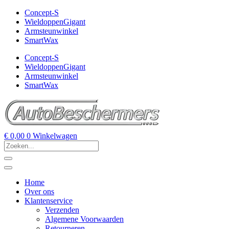
Concept-S
WieldoppenGigant
Armsteunwinkel
SmartWax
Concept-S
WieldoppenGigant
Armsteunwinkel
SmartWax
€
0,00
0
Winkelwagen
Home
Over ons
Klantenservice
Verzenden
Algemene Voorwaarden
Retourneren