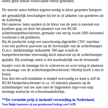
onder geen enkele voorwaarde retour genomen.
De meeste autos hebben tegenwoordig in kleur gespoten bumpers
die gemakkelijk beschadigen bij het in of uitladen van goederen uit
de kofferbak.
Het opnieuw laten spuiten in de kleur van de auto is meestal een
kostbare grap en door het plaatsen van een RGM
achterbumperbeschermer, gemaakt van stevig zwart ABS kunststof,
voorkomt u dit probleem.
Bij de productie zorgt een nauwkeurig afgestelde CNC machine
voor een perfecte pasvorm op de bovenzijde van de achterbumper.
D.m.v. dubbelzijdige industriële 3M tape wordt de
bumperbeschermer eenvoudig doch muurvast op de achterbumper
geplakt. Bij sommige autos is het noodzakelijk om de bestaande
boutjes voor de montage los te schroeven en weer terug te plaatsen
na montage van de achterbumperbeschermer. Hierbij hoeft u niet te
boren.
Een doe-het-zelf-installatie is relatief eenvoudig en kunt u zelf de
RGM bumperbeschermer in ca. 10 minuten plaatsen op de
achterbumper van uw auto met de bijgesloten stap-voor-stap
montage instructie en schoonmaakdoekje.
**De vermelde prijs is inclusief verzending in Nederland.
Voor Belgie hanteren wij een gereduceerd bedrag van € 6,99.