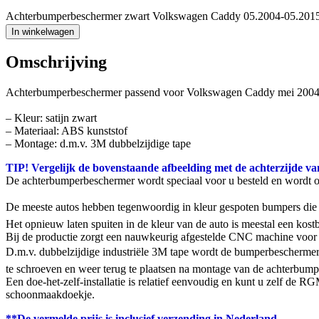
Achterbumperbeschermer zwart Volkswagen Caddy 05.2004-05.2015 m
In winkelwagen
Omschrijving
Achterbumperbeschermer passend voor Volkswagen Caddy mei 2004 t
– Kleur: satijn zwart
– Materiaal: ABS kunststof
– Montage: d.m.v. 3M dubbelzijdige tape
TIP! Vergelijk de bovenstaande afbeelding met de achterzijde va
De achterbumperbeschermer wordt speciaal voor u besteld en wordt 
De meeste autos hebben tegenwoordig in kleur gespoten bumpers die g
Het opnieuw laten spuiten in de kleur van de auto is meestal een ko
Bij de productie zorgt een nauwkeurig afgestelde CNC machine voor 
D.m.v. dubbelzijdige industriële 3M tape wordt de bumperbeschermer
te schroeven en weer terug te plaatsen na montage van de achterbumpe
Een doe-het-zelf-installatie is relatief eenvoudig en kunt u zelf de
schoonmaakdoekje.
**De vermelde prijs is inclusief verzending in Nederland.