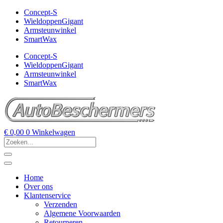
Concept-S
WieldoppenGigant
Armsteunwinkel
SmartWax
Concept-S
WieldoppenGigant
Armsteunwinkel
SmartWax
€
0,00
0
Winkelwagen
Home
Over ons
Klantenservice
Verzenden
Algemene Voorwaarden
Retourneren