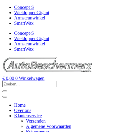
Concept-S
WieldoppenGigant
Armsteunwinkel
SmartWax
Concept-S
WieldoppenGigant
Armsteunwinkel
SmartWax
€
0,00
0
Winkelwagen
Home
Over ons
Klantenservice
Verzenden
Algemene Voorwaarden
Retourneren