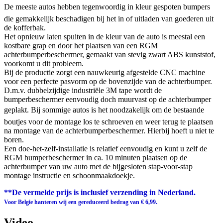
De meeste autos hebben tegenwoordig in kleur gespoten bumpers
die gemakkelijk beschadigen bij het in of uitladen van goederen uit
de kofferbak.
Het opnieuw laten spuiten in de kleur van de auto is meestal een
kostbare grap en door het plaatsen van een RGM
achterbumperbeschermer, gemaakt van stevig zwart ABS kunststof,
voorkomt u dit probleem.
Bij de productie zorgt een nauwkeurig afgestelde CNC machine
voor een perfecte pasvorm op de bovenzijde van de achterbumper.
D.m.v. dubbelzijdige industriële 3M tape wordt de
bumperbeschermer eenvoudig doch muurvast op de achterbumper
geplakt. Bij sommige autos is het noodzakelijk om de bestaande
boutjes voor de montage los te schroeven en weer terug te plaatsen
na montage van de achterbumperbeschermer. Hierbij hoeft u niet te
boren.
Een doe-het-zelf-installatie is relatief eenvoudig en kunt u zelf de
RGM bumperbeschermer in ca. 10 minuten plaatsen op de
achterbumper van uw auto met de bijgesloten stap-voor-stap
montage instructie en schoonmaakdoekje.
**De vermelde prijs is inclusief verzending in Nederland.
Voor Belgie hanteren wij een gereduceerd bedrag van € 6,99.
Video