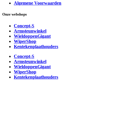
Algemene Voorwaarden
Onze webshops
Concept-S
Armsteunwinkel
WieldoppenGigant
WiperShop
Kentekenplaathouders
Concept-S
Armsteunwinkel
WieldoppenGigant
WiperShop
Kentekenplaathouders