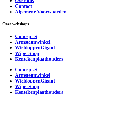
Over ons
Contact
Algemene Voorwaarden
Onze webshops
Concept-S
Armsteunwinkel
WieldoppenGigant
WiperShop
Kentekenplaathouders
Concept-S
Armsteunwinkel
WieldoppenGigant
WiperShop
Kentekenplaathouders