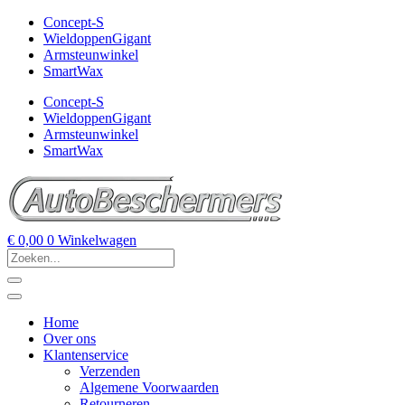
Concept-S
WieldoppenGigant
Armsteunwinkel
SmartWax
Concept-S
WieldoppenGigant
Armsteunwinkel
SmartWax
€
0,00
0
Winkelwagen
Home
Over ons
Klantenservice
Verzenden
Algemene Voorwaarden
Retourneren