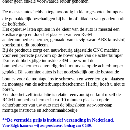
onder geen enkele voorwaarde retour genomen.
De meeste autos hebben tegenwoordig in kleur gespoten bumpers
die gemakkelijk beschadigen bij het in of uitladen van goederen uit
de kofferbak.
Het opnieuw laten spuiten in de kleur van de auto is meestal een
kostbare grap en door het plaatsen van een RGM
achterbumperbeschermer, gemaakt van stevig zwart ABS kunststof,
voorkomt u dit probleem.
Bij de productie zorgt een nauwkeurig afgestelde CNC machine
voor een perfecte pasvorm op de bovenzijde van de achterbumper.
D.m.v. dubbelzijdige industriële 3M tape wordt de
bumperbeschermer eenvoudig doch muurvast op de achterbumper
geplakt. Bij sommige autos is het noodzakelijk om de bestaande
boutjes voor de montage los te schroeven en weer terug te plaatsen
na montage van de achterbumperbeschermer. Hierbij hoeft u niet te
boren.
Een doe-het-zelf-installatie is relatief eenvoudig en kunt u zelf de
RGM bumperbeschermer in ca. 10 minuten plaatsen op de
achterbumper van uw auto met de bijgesloten stap-voor-stap
montage instructie en schoonmaakdoekje.
**De vermelde prijs is inclusief verzending in Nederland.
Voor Belgie hanteren wij een gereduceerd bedrag van € 6,99.