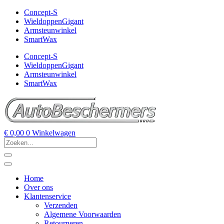
Concept-S
WieldoppenGigant
Armsteunwinkel
SmartWax
Concept-S
WieldoppenGigant
Armsteunwinkel
SmartWax
€
0,00
0
Winkelwagen
Home
Over ons
Klantenservice
Verzenden
Algemene Voorwaarden
Retourneren