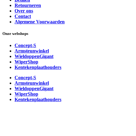
Retourneren
Over ons
Contact
Algemene Voorwaarden
Onze webshops
Concept-S
Armsteunwinkel
WieldoppenGigant
WiperShop
Kentekenplaathouders
Concept-S
Armsteunwinkel
WieldoppenGigant
WiperShop
Kentekenplaathouders