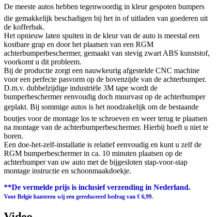
De meeste autos hebben tegenwoordig in kleur gespoten bumpers
die gemakkelijk beschadigen bij het in of uitladen van goederen uit
de kofferbak.
Het opnieuw laten spuiten in de kleur van de auto is meestal een
kostbare grap en door het plaatsen van een RGM
achterbumperbeschermer, gemaakt van stevig zwart ABS kunststof,
voorkomt u dit probleem.
Bij de productie zorgt een nauwkeurig afgestelde CNC machine
voor een perfecte pasvorm op de bovenzijde van de achterbumper.
D.m.v. dubbelzijdige industriële 3M tape wordt de
bumperbeschermer eenvoudig doch muurvast op de achterbumper
geplakt. Bij sommige autos is het noodzakelijk om de bestaande
boutjes voor de montage los te schroeven en weer terug te plaatsen
na montage van de achterbumperbeschermer. Hierbij hoeft u niet te
boren.
Een doe-het-zelf-installatie is relatief eenvoudig en kunt u zelf de
RGM bumperbeschermer in ca. 10 minuten plaatsen op de
achterbumper van uw auto met de bijgesloten stap-voor-stap
montage instructie en schoonmaakdoekje.
**De vermelde prijs is inclusief verzending in Nederland.
Voor Belgie hanteren wij een gereduceerd bedrag van € 6,99.
Video