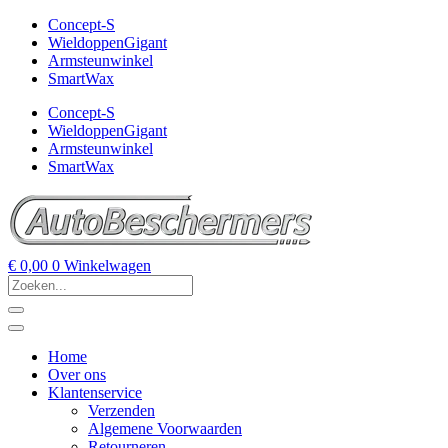
Concept-S
WieldoppenGigant
Armsteunwinkel
SmartWax
Concept-S
WieldoppenGigant
Armsteunwinkel
SmartWax
€
0,00
0
Winkelwagen
Home
Over ons
Klantenservice
Verzenden
Algemene Voorwaarden
Retourneren