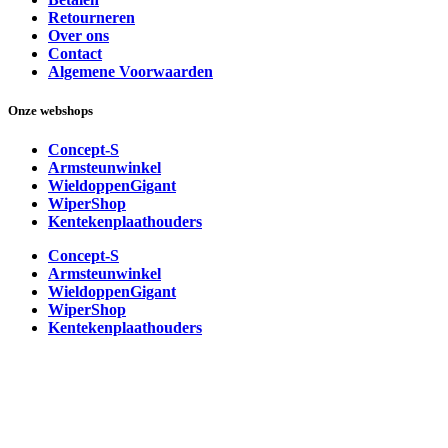
Retourneren
Over ons
Contact
Algemene Voorwaarden
Onze webshops
Concept-S
Armsteunwinkel
WieldoppenGigant
WiperShop
Kentekenplaathouders
Concept-S
Armsteunwinkel
WieldoppenGigant
WiperShop
Kentekenplaathouders