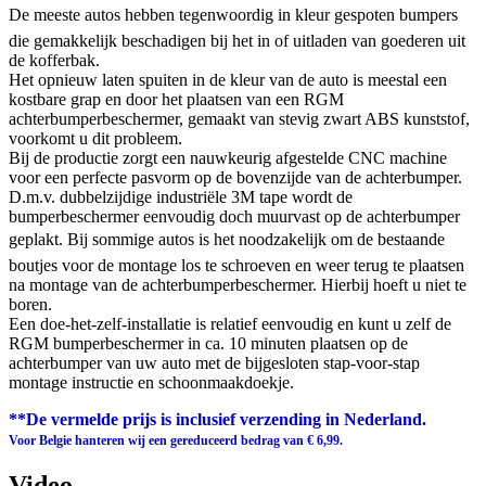
De meeste autos hebben tegenwoordig in kleur gespoten bumpers
die gemakkelijk beschadigen bij het in of uitladen van goederen uit
de kofferbak.
Het opnieuw laten spuiten in de kleur van de auto is meestal een
kostbare grap en door het plaatsen van een RGM
achterbumperbeschermer, gemaakt van stevig zwart ABS kunststof,
voorkomt u dit probleem.
Bij de productie zorgt een nauwkeurig afgestelde CNC machine
voor een perfecte pasvorm op de bovenzijde van de achterbumper.
D.m.v. dubbelzijdige industriële 3M tape wordt de
bumperbeschermer eenvoudig doch muurvast op de achterbumper
geplakt. Bij sommige autos is het noodzakelijk om de bestaande
boutjes voor de montage los te schroeven en weer terug te plaatsen
na montage van de achterbumperbeschermer. Hierbij hoeft u niet te
boren.
Een doe-het-zelf-installatie is relatief eenvoudig en kunt u zelf de
RGM bumperbeschermer in ca. 10 minuten plaatsen op de
achterbumper van uw auto met de bijgesloten stap-voor-stap
montage instructie en schoonmaakdoekje.
**De vermelde prijs is inclusief verzending in Nederland.
Voor Belgie hanteren wij een gereduceerd bedrag van € 6,99.
Video