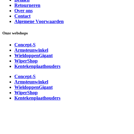
Retourneren
Over ons
Contact
Algemene Voorwaarden
Onze webshops
Concept-S
Armsteunwinkel
WieldoppenGigant
WiperShop
Kentekenplaathouders
Concept-S
Armsteunwinkel
WieldoppenGigant
WiperShop
Kentekenplaathouders