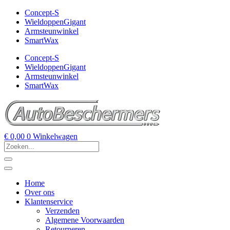
Concept-S
WieldoppenGigant
Armsteunwinkel
SmartWax
Concept-S
WieldoppenGigant
Armsteunwinkel
SmartWax
€
0,00
0
Winkelwagen
Home
Over ons
Klantenservice
Verzenden
Algemene Voorwaarden
Retourneren