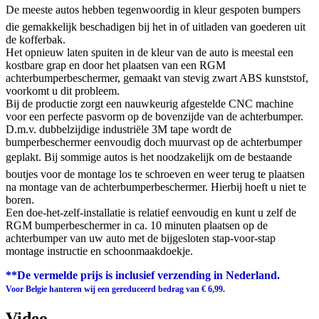
De meeste autos hebben tegenwoordig in kleur gespoten bumpers
die gemakkelijk beschadigen bij het in of uitladen van goederen uit
de kofferbak.
Het opnieuw laten spuiten in de kleur van de auto is meestal een
kostbare grap en door het plaatsen van een RGM
achterbumperbeschermer, gemaakt van stevig zwart ABS kunststof,
voorkomt u dit probleem.
Bij de productie zorgt een nauwkeurig afgestelde CNC machine
voor een perfecte pasvorm op de bovenzijde van de achterbumper.
D.m.v. dubbelzijdige industriële 3M tape wordt de
bumperbeschermer eenvoudig doch muurvast op de achterbumper
geplakt. Bij sommige autos is het noodzakelijk om de bestaande
boutjes voor de montage los te schroeven en weer terug te plaatsen
na montage van de achterbumperbeschermer. Hierbij hoeft u niet te
boren.
Een doe-het-zelf-installatie is relatief eenvoudig en kunt u zelf de
RGM bumperbeschermer in ca. 10 minuten plaatsen op de
achterbumper van uw auto met de bijgesloten stap-voor-stap
montage instructie en schoonmaakdoekje.
**De vermelde prijs is inclusief verzending in Nederland.
Voor Belgie hanteren wij een gereduceerd bedrag van € 6,99.
Video