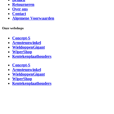
Retourneren
Over ons
Contact
Algemene Voorwaarden
Onze webshops
Concept-S
Armsteunwinkel
WieldoppenGigant
WiperShop
Kentekenplaathouders
Concept-S
Armsteunwinkel
WieldoppenGigant
WiperShop
Kentekenplaathouders