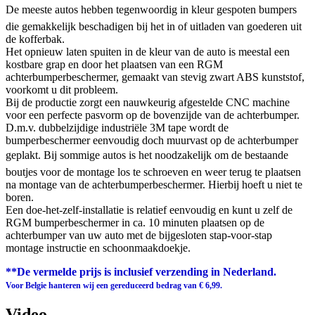
De meeste autos hebben tegenwoordig in kleur gespoten bumpers
die gemakkelijk beschadigen bij het in of uitladen van goederen uit
de kofferbak.
Het opnieuw laten spuiten in de kleur van de auto is meestal een
kostbare grap en door het plaatsen van een RGM
achterbumperbeschermer, gemaakt van stevig zwart ABS kunststof,
voorkomt u dit probleem.
Bij de productie zorgt een nauwkeurig afgestelde CNC machine
voor een perfecte pasvorm op de bovenzijde van de achterbumper.
D.m.v. dubbelzijdige industriële 3M tape wordt de
bumperbeschermer eenvoudig doch muurvast op de achterbumper
geplakt. Bij sommige autos is het noodzakelijk om de bestaande
boutjes voor de montage los te schroeven en weer terug te plaatsen
na montage van de achterbumperbeschermer. Hierbij hoeft u niet te
boren.
Een doe-het-zelf-installatie is relatief eenvoudig en kunt u zelf de
RGM bumperbeschermer in ca. 10 minuten plaatsen op de
achterbumper van uw auto met de bijgesloten stap-voor-stap
montage instructie en schoonmaakdoekje.
**De vermelde prijs is inclusief verzending in Nederland.
Voor Belgie hanteren wij een gereduceerd bedrag van € 6,99.
Video