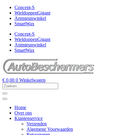
Concept-S
WieldoppenGigant
Armsteunwinkel
SmartWax
Concept-S
WieldoppenGigant
Armsteunwinkel
SmartWax
€
0,00
0
Winkelwagen
Home
Over ons
Klantenservice
Verzenden
Algemene Voorwaarden
Retourneren