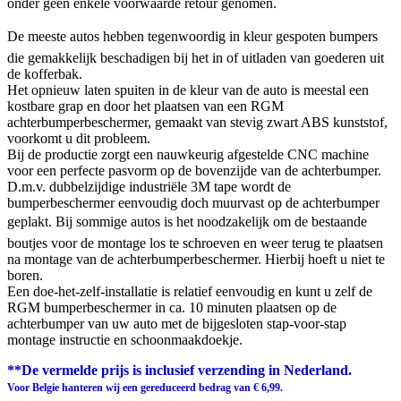
onder geen enkele voorwaarde retour genomen.
De meeste autos hebben tegenwoordig in kleur gespoten bumpers
die gemakkelijk beschadigen bij het in of uitladen van goederen uit
de kofferbak.
Het opnieuw laten spuiten in de kleur van de auto is meestal een
kostbare grap en door het plaatsen van een RGM
achterbumperbeschermer, gemaakt van stevig zwart ABS kunststof,
voorkomt u dit probleem.
Bij de productie zorgt een nauwkeurig afgestelde CNC machine
voor een perfecte pasvorm op de bovenzijde van de achterbumper.
D.m.v. dubbelzijdige industriële 3M tape wordt de
bumperbeschermer eenvoudig doch muurvast op de achterbumper
geplakt. Bij sommige autos is het noodzakelijk om de bestaande
boutjes voor de montage los te schroeven en weer terug te plaatsen
na montage van de achterbumperbeschermer. Hierbij hoeft u niet te
boren.
Een doe-het-zelf-installatie is relatief eenvoudig en kunt u zelf de
RGM bumperbeschermer in ca. 10 minuten plaatsen op de
achterbumper van uw auto met de bijgesloten stap-voor-stap
montage instructie en schoonmaakdoekje.
**De vermelde prijs is inclusief verzending in Nederland.
Voor Belgie hanteren wij een gereduceerd bedrag van € 6,99.