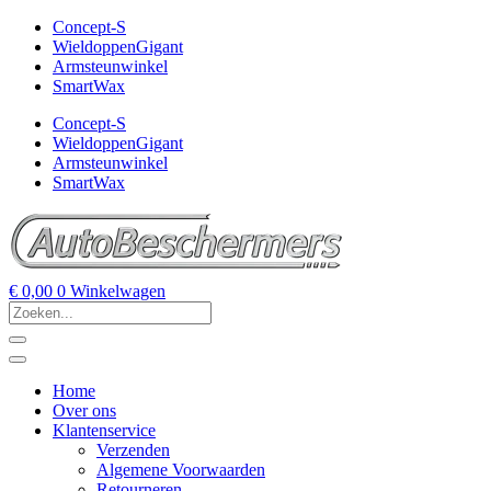
Concept-S
WieldoppenGigant
Armsteunwinkel
SmartWax
Concept-S
WieldoppenGigant
Armsteunwinkel
SmartWax
€
0,00
0
Winkelwagen
Home
Over ons
Klantenservice
Verzenden
Algemene Voorwaarden
Retourneren