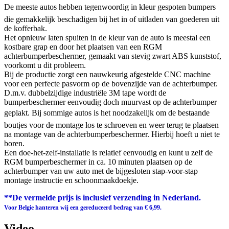
De meeste autos hebben tegenwoordig in kleur gespoten bumpers
die gemakkelijk beschadigen bij het in of uitladen van goederen uit
de kofferbak.
Het opnieuw laten spuiten in de kleur van de auto is meestal een
kostbare grap en door het plaatsen van een RGM
achterbumperbeschermer, gemaakt van stevig zwart ABS kunststof,
voorkomt u dit probleem.
Bij de productie zorgt een nauwkeurig afgestelde CNC machine
voor een perfecte pasvorm op de bovenzijde van de achterbumper.
D.m.v. dubbelzijdige industriële 3M tape wordt de
bumperbeschermer eenvoudig doch muurvast op de achterbumper
geplakt. Bij sommige autos is het noodzakelijk om de bestaande
boutjes voor de montage los te schroeven en weer terug te plaatsen
na montage van de achterbumperbeschermer. Hierbij hoeft u niet te
boren.
Een doe-het-zelf-installatie is relatief eenvoudig en kunt u zelf de
RGM bumperbeschermer in ca. 10 minuten plaatsen op de
achterbumper van uw auto met de bijgesloten stap-voor-stap
montage instructie en schoonmaakdoekje.
**De vermelde prijs is inclusief verzending in Nederland.
Voor Belgie hanteren wij een gereduceerd bedrag van € 6,99.
Video