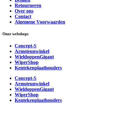
Retourneren
Over ons
Contact
Algemene Voorwaarden
Onze webshops
Concept-S
Armsteunwinkel
WieldoppenGigant
WiperShop
Kentekenplaathouders
Concept-S
Armsteunwinkel
WieldoppenGigant
WiperShop
Kentekenplaathouders