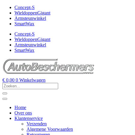
Concept-S
WieldoppenGigant
Armsteunwinkel
SmartWax
Concept-S
WieldoppenGigant
Armsteunwinkel
SmartWax
€
0,00
0
Winkelwagen
Home
Over ons
Klantenservice
Verzenden
Algemene Voorwaarden
Retourneren