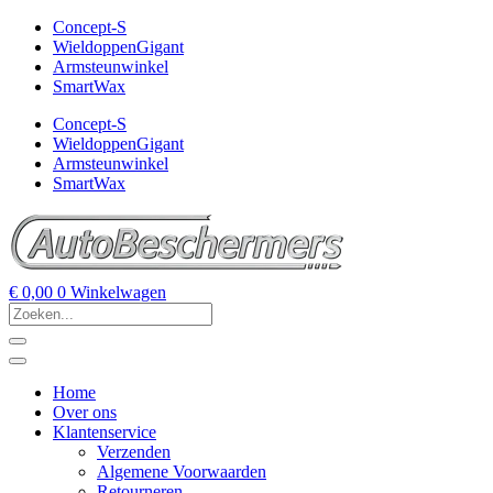
Concept-S
WieldoppenGigant
Armsteunwinkel
SmartWax
Concept-S
WieldoppenGigant
Armsteunwinkel
SmartWax
€
0,00
0
Winkelwagen
Home
Over ons
Klantenservice
Verzenden
Algemene Voorwaarden
Retourneren