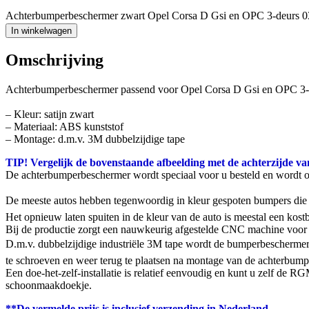
Achterbumperbeschermer zwart Opel Corsa D Gsi en OPC 3-deurs 03
In winkelwagen
Omschrijving
Achterbumperbeschermer passend voor Opel Corsa D Gsi en OPC 3-d
– Kleur: satijn zwart
– Materiaal: ABS kunststof
– Montage: d.m.v. 3M dubbelzijdige tape
TIP! Vergelijk de bovenstaande afbeelding met de achterzijde va
De achterbumperbeschermer wordt speciaal voor u besteld en wordt 
De meeste autos hebben tegenwoordig in kleur gespoten bumpers die g
Het opnieuw laten spuiten in de kleur van de auto is meestal een ko
Bij de productie zorgt een nauwkeurig afgestelde CNC machine voor 
D.m.v. dubbelzijdige industriële 3M tape wordt de bumperbeschermer
te schroeven en weer terug te plaatsen na montage van de achterbumpe
Een doe-het-zelf-installatie is relatief eenvoudig en kunt u zelf de
schoonmaakdoekje.
**De vermelde prijs is inclusief verzending in Nederland.