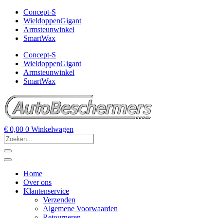
Concept-S
WieldoppenGigant
Armsteunwinkel
SmartWax
Concept-S
WieldoppenGigant
Armsteunwinkel
SmartWax
€
0,00
0
Winkelwagen
Home
Over ons
Klantenservice
Verzenden
Algemene Voorwaarden
Retourneren