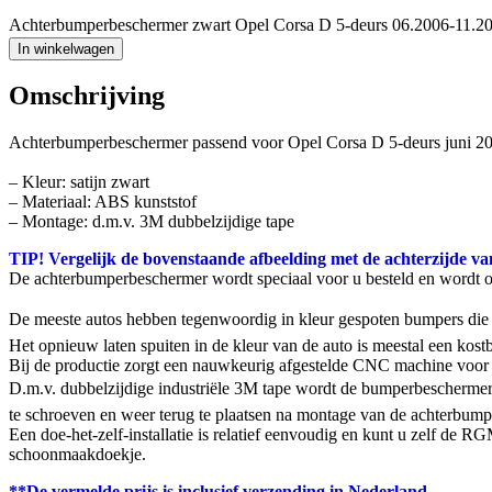
Achterbumperbeschermer zwart Opel Corsa D 5-deurs 06.2006-11.20
In winkelwagen
Omschrijving
Achterbumperbeschermer passend voor Opel Corsa D 5-deurs juni 20
– Kleur: satijn zwart
– Materiaal: ABS kunststof
– Montage: d.m.v. 3M dubbelzijdige tape
TIP! Vergelijk de bovenstaande afbeelding met de achterzijde va
De achterbumperbeschermer wordt speciaal voor u besteld en wordt 
De meeste autos hebben tegenwoordig in kleur gespoten bumpers die g
Het opnieuw laten spuiten in de kleur van de auto is meestal een ko
Bij de productie zorgt een nauwkeurig afgestelde CNC machine voor 
D.m.v. dubbelzijdige industriële 3M tape wordt de bumperbeschermer
te schroeven en weer terug te plaatsen na montage van de achterbumpe
Een doe-het-zelf-installatie is relatief eenvoudig en kunt u zelf de
schoonmaakdoekje.
**De vermelde prijs is inclusief verzending in Nederland.