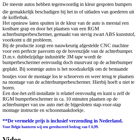
De meeste autos hebben tegenwoordig in kleur gespoten bumpers
die gemakkelijk beschadigen bij het in of uitladen van goederen uit
de kofferbak.
Het opnieuw laten spuiten in de kleur van de auto is meestal een
kostbare grap en door het plaatsen van een RGM
achterbumperbeschermer, gemaakt van stevig zwart ABS kunststof,
voorkomt u dit probleem.
Bij de productie zorgt een nauwkeurig afgestelde CNC machine
voor een perfecte pasvorm op de bovenzijde van de achterbumper.
D.m.v. dubbelzijdige industriële 3M tape wordt de
bumperbeschermer eenvoudig doch muurvast op de achterbumper
geplakt. Bij sommige autos is het noodzakelijk om de bestaande
boutjes voor de montage los te schroeven en weer terug te plaatsen
na montage van de achterbumperbeschermer. Hierbij hoeft u niet te
boren.
Een doe-het-zelf-installatie is relatief eenvoudig en kunt u zelf de
RGM bumperbeschermer in ca. 10 minuten plaatsen op de
achterbumper van uw auto met de bijgesloten stap-voor-stap
montage instructie en schoonmaakdoekje.
**De vermelde prijs is inclusief verzending in Nederland.
Voor Belgie hanteren wij een gereduceerd bedrag van € 6,99.
Video