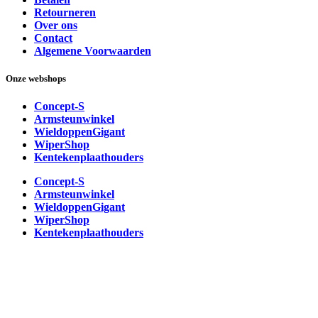
Retourneren
Over ons
Contact
Algemene Voorwaarden
Onze webshops
Concept-S
Armsteunwinkel
WieldoppenGigant
WiperShop
Kentekenplaathouders
Concept-S
Armsteunwinkel
WieldoppenGigant
WiperShop
Kentekenplaathouders