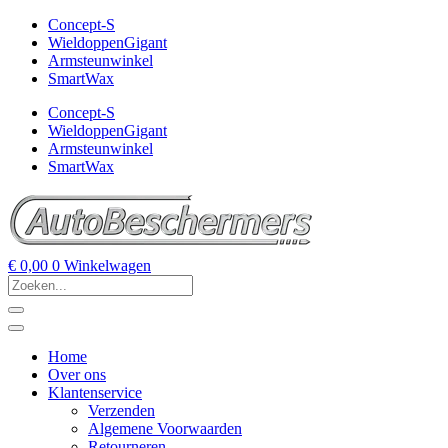
Concept-S
WieldoppenGigant
Armsteunwinkel
SmartWax
Concept-S
WieldoppenGigant
Armsteunwinkel
SmartWax
€
0,00
0
Winkelwagen
Home
Over ons
Klantenservice
Verzenden
Algemene Voorwaarden
Retourneren