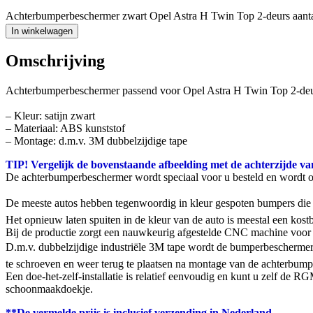
Achterbumperbeschermer zwart Opel Astra H Twin Top 2-deurs aant
In winkelwagen
Omschrijving
Achterbumperbeschermer passend voor Opel Astra H Twin Top 2-de
– Kleur: satijn zwart
– Materiaal: ABS kunststof
– Montage: d.m.v. 3M dubbelzijdige tape
TIP! Vergelijk de bovenstaande afbeelding met de achterzijde va
De achterbumperbeschermer wordt speciaal voor u besteld en wordt 
De meeste autos hebben tegenwoordig in kleur gespoten bumpers die g
Het opnieuw laten spuiten in de kleur van de auto is meestal een ko
Bij de productie zorgt een nauwkeurig afgestelde CNC machine voor 
D.m.v. dubbelzijdige industriële 3M tape wordt de bumperbeschermer
te schroeven en weer terug te plaatsen na montage van de achterbumpe
Een doe-het-zelf-installatie is relatief eenvoudig en kunt u zelf de
schoonmaakdoekje.
**De vermelde prijs is inclusief verzending in Nederland.