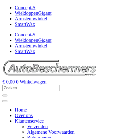
Concept-S
WieldoppenGigant
Armsteunwinkel
SmartWax
Concept-S
WieldoppenGigant
Armsteunwinkel
SmartWax
€
0,00
0
Winkelwagen
Home
Over ons
Klantenservice
Verzenden
Algemene Voorwaarden
Retourneren