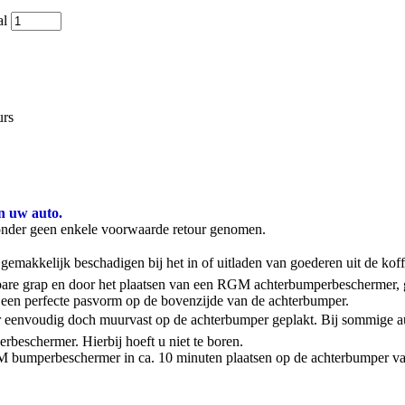
al
urs
n uw auto.
onder geen enkele voorwaarde retour genomen.
emakkelijk beschadigen bij het in of uitladen van goederen uit de kof
stbare grap en door het plaatsen van een RGM achterbumperbeschermer,
een perfecte pasvorm op de bovenzijde van de achterbumper.
 eenvoudig doch muurvast op de achterbumper geplakt. Bij sommige aut
rbeschermer. Hierbij hoeft u niet te boren.
 RGM bumperbeschermer in ca. 10 minuten plaatsen op de achterbumper va