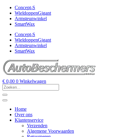
Concept-S
WieldoppenGigant
Armsteunwinkel
SmartWax
Concept-S
WieldoppenGigant
Armsteunwinkel
SmartWax
€
0,00
0
Winkelwagen
Home
Over ons
Klantenservice
Verzenden
Algemene Voorwaarden
Retourneren