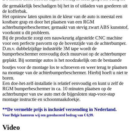
die gemakkelijk beschadigen bij het in of uitladen van goederen uit
de kofferbak.
Het opnieuw laten spuiten in de kleur van de auto is meestal een
kostbare grap en door het plaatsen van een RGM
achterbumperbeschermer, gemaakt van stevig zwart ABS kunststof,
voorkomt u dit probleem.
Bij de productie zorgt een nauwkeurig afgestelde CNC machine
voor een perfecte pasvorm op de bovenzijde van de achterbumper.
D.m.v. dubbelzijdige industriële 3M tape wordt de
bumperbeschermer eenvoudig doch muurvast op de achterbumper
geplakt. Bij sommige autos is het noodzakelijk om de bestaande
boutjes voor de montage los te schroeven en weer terug te plaatsen
na montage van de achterbumperbeschermer. Hierbij hoeft u niet te
boren.
Een doe-het-zelf-installatie is relatief eenvoudig en kunt u zelf de
RGM bumperbeschermer in ca. 10 minuten plaatsen op de
achterbumper van uw auto met de bijgesloten stap-voor-stap
montage instructie en schoonmaakdoekje.
**De vermelde prijs is inclusief verzending in Nederland.
Voor Belgie hanteren wij een gereduceerd bedrag van € 6,99.
Video