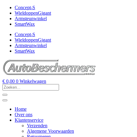
Concept-S
WieldoppenGigant
Armsteunwinkel
SmartWax
Concept-S
WieldoppenGigant
Armsteunwinkel
SmartWax
€
0,00
0
Winkelwagen
Home
Over ons
Klantenservice
Verzenden
Algemene Voorwaarden
Retourneren