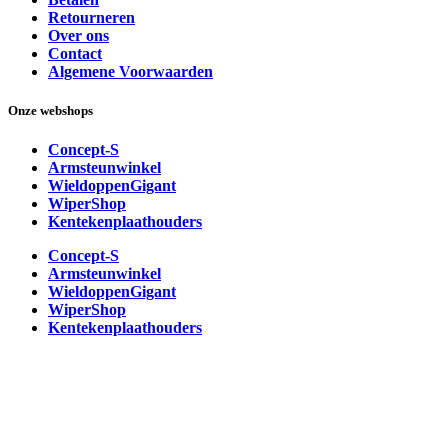
Retourneren
Over ons
Contact
Algemene Voorwaarden
Onze webshops
Concept-S
Armsteunwinkel
WieldoppenGigant
WiperShop
Kentekenplaathouders
Concept-S
Armsteunwinkel
WieldoppenGigant
WiperShop
Kentekenplaathouders