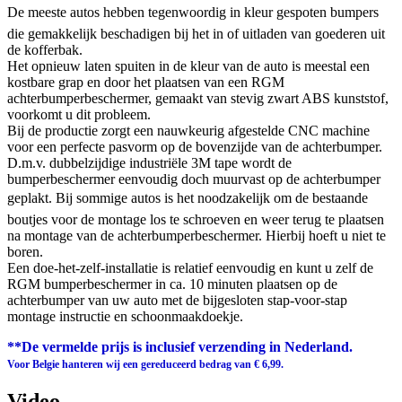
De meeste autos hebben tegenwoordig in kleur gespoten bumpers
die gemakkelijk beschadigen bij het in of uitladen van goederen uit
de kofferbak.
Het opnieuw laten spuiten in de kleur van de auto is meestal een
kostbare grap en door het plaatsen van een RGM
achterbumperbeschermer, gemaakt van stevig zwart ABS kunststof,
voorkomt u dit probleem.
Bij de productie zorgt een nauwkeurig afgestelde CNC machine
voor een perfecte pasvorm op de bovenzijde van de achterbumper.
D.m.v. dubbelzijdige industriële 3M tape wordt de
bumperbeschermer eenvoudig doch muurvast op de achterbumper
geplakt. Bij sommige autos is het noodzakelijk om de bestaande
boutjes voor de montage los te schroeven en weer terug te plaatsen
na montage van de achterbumperbeschermer. Hierbij hoeft u niet te
boren.
Een doe-het-zelf-installatie is relatief eenvoudig en kunt u zelf de
RGM bumperbeschermer in ca. 10 minuten plaatsen op de
achterbumper van uw auto met de bijgesloten stap-voor-stap
montage instructie en schoonmaakdoekje.
**De vermelde prijs is inclusief verzending in Nederland.
Voor Belgie hanteren wij een gereduceerd bedrag van € 6,99.
Video