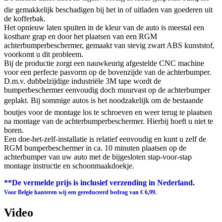
die gemakkelijk beschadigen bij het in of uitladen van goederen uit
de kofferbak.
Het opnieuw laten spuiten in de kleur van de auto is meestal een
kostbare grap en door het plaatsen van een RGM
achterbumperbeschermer, gemaakt van stevig zwart ABS kunststof,
voorkomt u dit probleem.
Bij de productie zorgt een nauwkeurig afgestelde CNC machine
voor een perfecte pasvorm op de bovenzijde van de achterbumper.
D.m.v. dubbelzijdige industriële 3M tape wordt de
bumperbeschermer eenvoudig doch muurvast op de achterbumper
geplakt. Bij sommige autos is het noodzakelijk om de bestaande
boutjes voor de montage los te schroeven en weer terug te plaatsen
na montage van de achterbumperbeschermer. Hierbij hoeft u niet te
boren.
Een doe-het-zelf-installatie is relatief eenvoudig en kunt u zelf de
RGM bumperbeschermer in ca. 10 minuten plaatsen op de
achterbumper van uw auto met de bijgesloten stap-voor-stap
montage instructie en schoonmaakdoekje.
**De vermelde prijs is inclusief verzending in Nederland.
Voor Belgie hanteren wij een gereduceerd bedrag van € 6,99.
Video