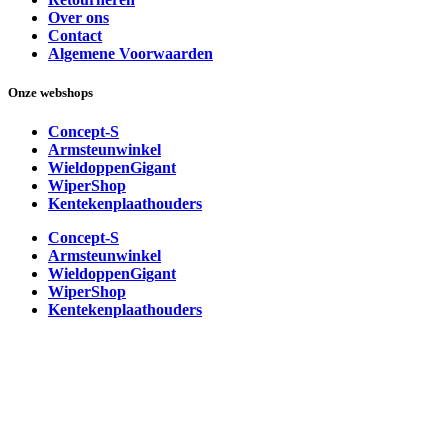
Over ons
Contact
Algemene Voorwaarden
Onze webshops
Concept-S
Armsteunwinkel
WieldoppenGigant
WiperShop
Kentekenplaathouders
Concept-S
Armsteunwinkel
WieldoppenGigant
WiperShop
Kentekenplaathouders