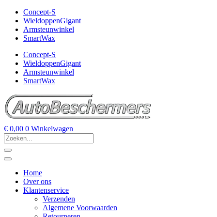
Concept-S
WieldoppenGigant
Armsteunwinkel
SmartWax
Concept-S
WieldoppenGigant
Armsteunwinkel
SmartWax
€
0,00
0
Winkelwagen
Home
Over ons
Klantenservice
Verzenden
Algemene Voorwaarden
Retourneren