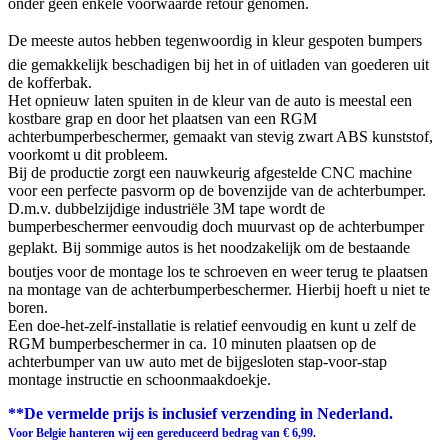
onder geen enkele voorwaarde retour genomen.
De meeste autos hebben tegenwoordig in kleur gespoten bumpers
die gemakkelijk beschadigen bij het in of uitladen van goederen uit
de kofferbak.
Het opnieuw laten spuiten in de kleur van de auto is meestal een
kostbare grap en door het plaatsen van een RGM
achterbumperbeschermer, gemaakt van stevig zwart ABS kunststof,
voorkomt u dit probleem.
Bij de productie zorgt een nauwkeurig afgestelde CNC machine
voor een perfecte pasvorm op de bovenzijde van de achterbumper.
D.m.v. dubbelzijdige industriële 3M tape wordt de
bumperbeschermer eenvoudig doch muurvast op de achterbumper
geplakt. Bij sommige autos is het noodzakelijk om de bestaande
boutjes voor de montage los te schroeven en weer terug te plaatsen
na montage van de achterbumperbeschermer. Hierbij hoeft u niet te
boren.
Een doe-het-zelf-installatie is relatief eenvoudig en kunt u zelf de
RGM bumperbeschermer in ca. 10 minuten plaatsen op de
achterbumper van uw auto met de bijgesloten stap-voor-stap
montage instructie en schoonmaakdoekje.
**De vermelde prijs is inclusief verzending in Nederland.
Voor Belgie hanteren wij een gereduceerd bedrag van € 6,99.