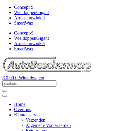
Concept-S
WieldoppenGigant
Armsteunwinkel
SmartWax
Concept-S
WieldoppenGigant
Armsteunwinkel
SmartWax
€
0,00
0
Winkelwagen
Home
Over ons
Klantenservice
Verzenden
Algemene Voorwaarden
Retourneren