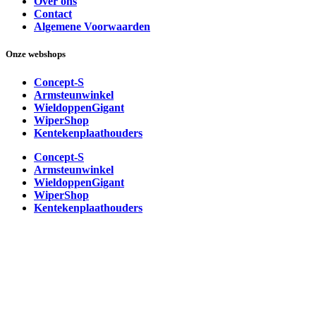
Over ons
Contact
Algemene Voorwaarden
Onze webshops
Concept-S
Armsteunwinkel
WieldoppenGigant
WiperShop
Kentekenplaathouders
Concept-S
Armsteunwinkel
WieldoppenGigant
WiperShop
Kentekenplaathouders