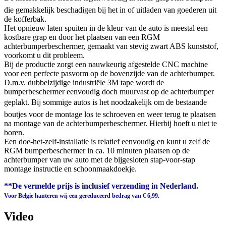
die gemakkelijk beschadigen bij het in of uitladen van goederen uit
de kofferbak.
Het opnieuw laten spuiten in de kleur van de auto is meestal een
kostbare grap en door het plaatsen van een RGM
achterbumperbeschermer, gemaakt van stevig zwart ABS kunststof,
voorkomt u dit probleem.
Bij de productie zorgt een nauwkeurig afgestelde CNC machine
voor een perfecte pasvorm op de bovenzijde van de achterbumper.
D.m.v. dubbelzijdige industriële 3M tape wordt de
bumperbeschermer eenvoudig doch muurvast op de achterbumper
geplakt. Bij sommige autos is het noodzakelijk om de bestaande
boutjes voor de montage los te schroeven en weer terug te plaatsen
na montage van de achterbumperbeschermer. Hierbij hoeft u niet te
boren.
Een doe-het-zelf-installatie is relatief eenvoudig en kunt u zelf de
RGM bumperbeschermer in ca. 10 minuten plaatsen op de
achterbumper van uw auto met de bijgesloten stap-voor-stap
montage instructie en schoonmaakdoekje.
**De vermelde prijs is inclusief verzending in Nederland.
Voor Belgie hanteren wij een gereduceerd bedrag van € 6,99.
Video