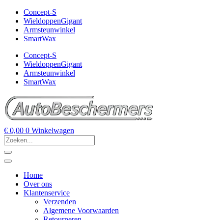
Concept-S
WieldoppenGigant
Armsteunwinkel
SmartWax
Concept-S
WieldoppenGigant
Armsteunwinkel
SmartWax
€
0,00
0
Winkelwagen
Home
Over ons
Klantenservice
Verzenden
Algemene Voorwaarden
Retourneren