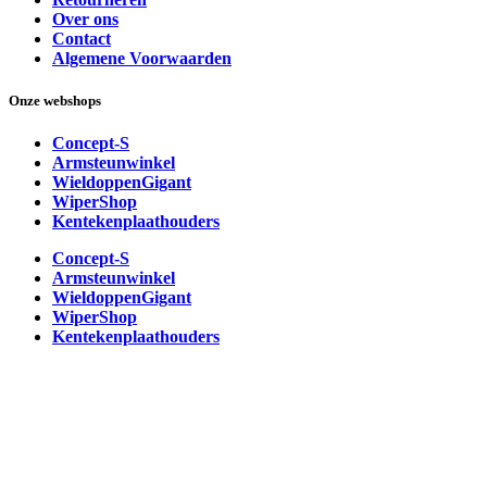
Over ons
Contact
Algemene Voorwaarden
Onze webshops
Concept-S
Armsteunwinkel
WieldoppenGigant
WiperShop
Kentekenplaathouders
Concept-S
Armsteunwinkel
WieldoppenGigant
WiperShop
Kentekenplaathouders