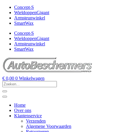
Concept-S
WieldoppenGigant
Armsteunwinkel
SmartWax
Concept-S
WieldoppenGigant
Armsteunwinkel
SmartWax
€
0,00
0
Winkelwagen
Home
Over ons
Klantenservice
Verzenden
Algemene Voorwaarden
Retourneren