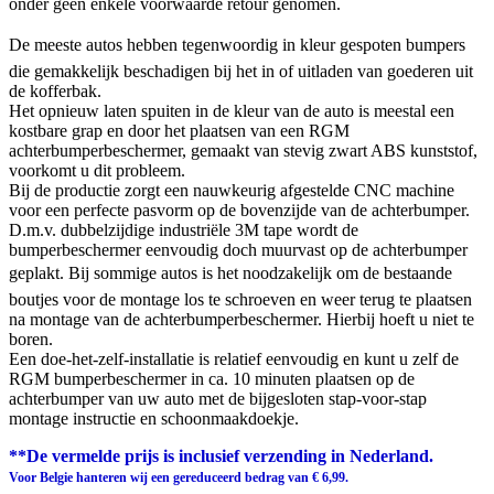
onder geen enkele voorwaarde retour genomen.
De meeste autos hebben tegenwoordig in kleur gespoten bumpers
die gemakkelijk beschadigen bij het in of uitladen van goederen uit
de kofferbak.
Het opnieuw laten spuiten in de kleur van de auto is meestal een
kostbare grap en door het plaatsen van een RGM
achterbumperbeschermer, gemaakt van stevig zwart ABS kunststof,
voorkomt u dit probleem.
Bij de productie zorgt een nauwkeurig afgestelde CNC machine
voor een perfecte pasvorm op de bovenzijde van de achterbumper.
D.m.v. dubbelzijdige industriële 3M tape wordt de
bumperbeschermer eenvoudig doch muurvast op de achterbumper
geplakt. Bij sommige autos is het noodzakelijk om de bestaande
boutjes voor de montage los te schroeven en weer terug te plaatsen
na montage van de achterbumperbeschermer. Hierbij hoeft u niet te
boren.
Een doe-het-zelf-installatie is relatief eenvoudig en kunt u zelf de
RGM bumperbeschermer in ca. 10 minuten plaatsen op de
achterbumper van uw auto met de bijgesloten stap-voor-stap
montage instructie en schoonmaakdoekje.
**De vermelde prijs is inclusief verzending in Nederland.
Voor Belgie hanteren wij een gereduceerd bedrag van € 6,99.