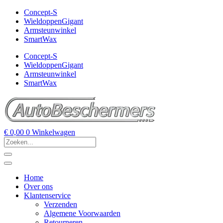
Concept-S
WieldoppenGigant
Armsteunwinkel
SmartWax
Concept-S
WieldoppenGigant
Armsteunwinkel
SmartWax
€
0,00
0
Winkelwagen
Home
Over ons
Klantenservice
Verzenden
Algemene Voorwaarden
Retourneren