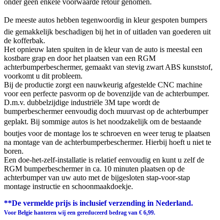
onder geen enkele voorwaarde retour genomen.
De meeste autos hebben tegenwoordig in kleur gespoten bumpers
die gemakkelijk beschadigen bij het in of uitladen van goederen uit
de kofferbak.
Het opnieuw laten spuiten in de kleur van de auto is meestal een
kostbare grap en door het plaatsen van een RGM
achterbumperbeschermer, gemaakt van stevig zwart ABS kunststof,
voorkomt u dit probleem.
Bij de productie zorgt een nauwkeurig afgestelde CNC machine
voor een perfecte pasvorm op de bovenzijde van de achterbumper.
D.m.v. dubbelzijdige industriële 3M tape wordt de
bumperbeschermer eenvoudig doch muurvast op de achterbumper
geplakt. Bij sommige autos is het noodzakelijk om de bestaande
boutjes voor de montage los te schroeven en weer terug te plaatsen
na montage van de achterbumperbeschermer. Hierbij hoeft u niet te
boren.
Een doe-het-zelf-installatie is relatief eenvoudig en kunt u zelf de
RGM bumperbeschermer in ca. 10 minuten plaatsen op de
achterbumper van uw auto met de bijgesloten stap-voor-stap
montage instructie en schoonmaakdoekje.
**De vermelde prijs is inclusief verzending in Nederland.
Voor Belgie hanteren wij een gereduceerd bedrag van € 6,99.