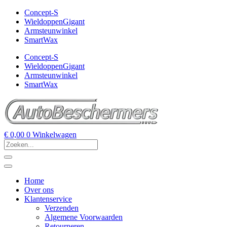
Concept-S
WieldoppenGigant
Armsteunwinkel
SmartWax
Concept-S
WieldoppenGigant
Armsteunwinkel
SmartWax
€
0,00
0
Winkelwagen
Home
Over ons
Klantenservice
Verzenden
Algemene Voorwaarden
Retourneren