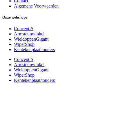
Contact
Algemene Voorwaarden
Onze webshops
Concept-S
Armsteunwinkel
WieldoppenGigant
WiperShop
Kentekenplaathouders
Concept-S
Armsteunwinkel
WieldoppenGigant
WiperShop
Kentekenplaathouders