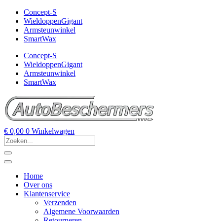
Concept-S
WieldoppenGigant
Armsteunwinkel
SmartWax
Concept-S
WieldoppenGigant
Armsteunwinkel
SmartWax
€
0,00
0
Winkelwagen
Home
Over ons
Klantenservice
Verzenden
Algemene Voorwaarden
Retourneren