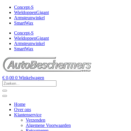
Concept-S
WieldoppenGigant
Armsteunwinkel
SmartWax
Concept-S
WieldoppenGigant
Armsteunwinkel
SmartWax
€
0,00
0
Winkelwagen
Home
Over ons
Klantenservice
Verzenden
Algemene Voorwaarden
Retourneren