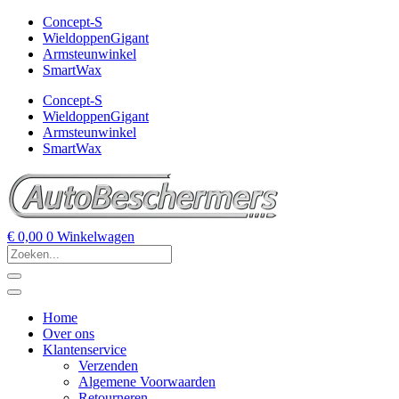
Concept-S
WieldoppenGigant
Armsteunwinkel
SmartWax
Concept-S
WieldoppenGigant
Armsteunwinkel
SmartWax
€
0,00
0
Winkelwagen
Home
Over ons
Klantenservice
Verzenden
Algemene Voorwaarden
Retourneren