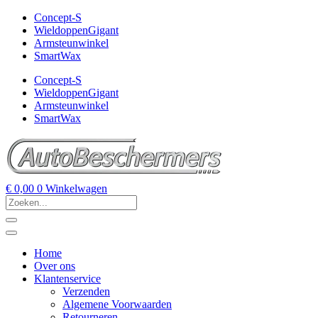
Concept-S
WieldoppenGigant
Armsteunwinkel
SmartWax
Concept-S
WieldoppenGigant
Armsteunwinkel
SmartWax
€
0,00
0
Winkelwagen
Home
Over ons
Klantenservice
Verzenden
Algemene Voorwaarden
Retourneren