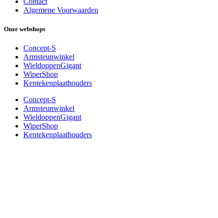
Contact
Algemene Voorwaarden
Onze webshops
Concept-S
Armsteunwinkel
WieldoppenGigant
WiperShop
Kentekenplaathouders
Concept-S
Armsteunwinkel
WieldoppenGigant
WiperShop
Kentekenplaathouders