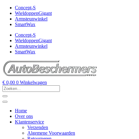
Concept-S
WieldoppenGigant
Armsteunwinkel
SmartWax
Concept-S
WieldoppenGigant
Armsteunwinkel
SmartWax
€
0,00
0
Winkelwagen
Home
Over ons
Klantenservice
Verzenden
Algemene Voorwaarden
Retourneren