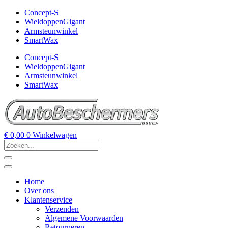
Concept-S
WieldoppenGigant
Armsteunwinkel
SmartWax
Concept-S
WieldoppenGigant
Armsteunwinkel
SmartWax
€
0,00
0
Winkelwagen
Home
Over ons
Klantenservice
Verzenden
Algemene Voorwaarden
Retourneren