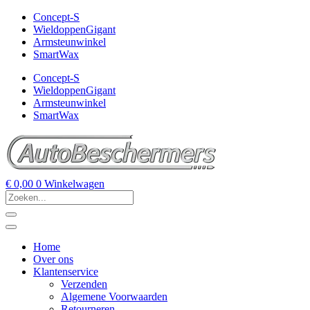
Concept-S
WieldoppenGigant
Armsteunwinkel
SmartWax
Concept-S
WieldoppenGigant
Armsteunwinkel
SmartWax
€
0,00
0
Winkelwagen
Home
Over ons
Klantenservice
Verzenden
Algemene Voorwaarden
Retourneren