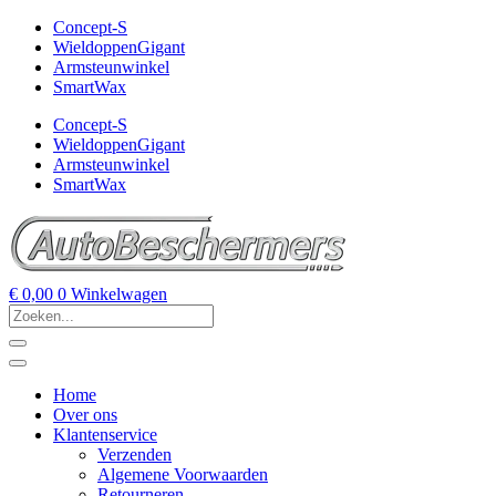
Concept-S
WieldoppenGigant
Armsteunwinkel
SmartWax
Concept-S
WieldoppenGigant
Armsteunwinkel
SmartWax
€
0,00
0
Winkelwagen
Home
Over ons
Klantenservice
Verzenden
Algemene Voorwaarden
Retourneren