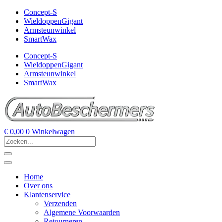
Concept-S
WieldoppenGigant
Armsteunwinkel
SmartWax
Concept-S
WieldoppenGigant
Armsteunwinkel
SmartWax
€
0,00
0
Winkelwagen
Home
Over ons
Klantenservice
Verzenden
Algemene Voorwaarden
Retourneren